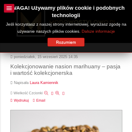
UWAGA! Używamy plików cookie i podobnych
technologii
Jeśli korzystasz z naszej strony internetowej, wyrażasz zgodę na
używanie naszych plików cookies.
Dalsze informacje
Rozumiem
poniedziałek, 15 wrzesień 2025 14:35
Kolekcjonowanie nasion marihuany – pasja
i wartość kolekcjonerska
Napisała
Laura Kamiennik
Wielkość Czcionki
Wydrukuj
Email