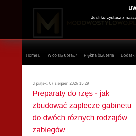
UW
Jeśli korzystasz z nas
Home
W co się ubrać?
Piękna biżuteria
Dodatki
piątek, 07 sierpień 2026 15:29
Preparaty do rzęs - jak
zbudować zaplecze gabinetu
do dwóch różnych rodzajów
zabiegów