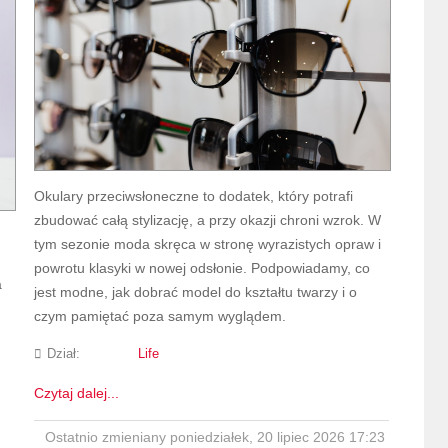
Okulary przeciwsłoneczne to dodatek, który potrafi
zbudować całą stylizację, a przy okazji chroni wzrok. W
tym sezonie moda skręca w stronę wyrazistych opraw i
powrotu klasyki w nowej odsłonie. Podpowiadamy, co
a
jest modne, jak dobrać model do kształtu twarzy i o
czym pamiętać poza samym wyglądem.
Dział:
Life
Czytaj dalej...
Ostatnio zmieniany poniedziałek, 20 lipiec 2026 17:23