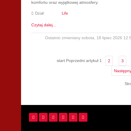
komfortu oraz wyjątkowej atmosfery.
Dział:
Life
Czytaj dalej...
Ostatnio zmieniany sobota, 18 lipiec 2026 12:
start
Poprzedni artykuł
1
2
3
Następny
Str