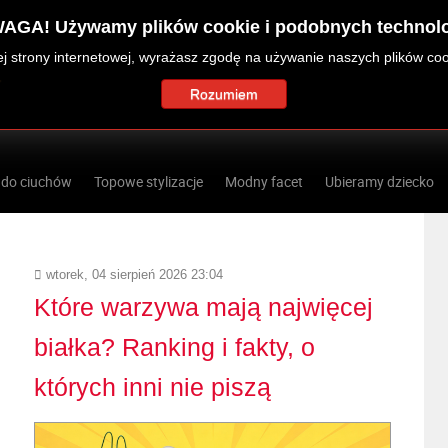
AGA! Używamy plików cookie i podobnych technolo
zej strony internetowej, wyrażasz zgodę na używanie naszych plików co
Rozumiem
 do ciuchów
Topowe stylizacje
Modny facet
Ubieramy dziecko
wtorek, 04 sierpień 2026 23:04
Które warzywa mają najwięcej
białka? Ranking i fakty, o
których inni nie piszą