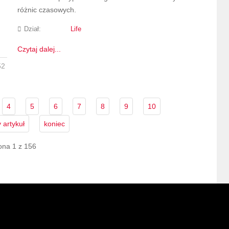
różnic czasowych.
Dział:
Life
Czytaj dalej...
52
4
5
6
7
8
9
10
 artykuł
koniec
ona 1 z 156