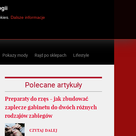
gii
okies.
Dalsze informacje
Pokazy mody
Rajd po sklepach
Lifestyle
Polecane artykuły
Preparaty do rzęs - jak zbudować
zaplecze gabinetu do dwóch różnych
rodzajów zabiegów
CZYTAJ DALEJ