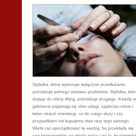
Stylistka, która wykonuje wyłącznie przedłużanie,
potrzebuje jednego zestawu produktów. Stylistka, któr
dodaje do oferty lifting, potrzebuje drugiego. A kiedy w
gabinecie pojawiają się obie usługi, zaplecze rośnie i
łatwo stracić orientację, co do czego służy i czy
przypadkiem nie kupujemy dwa razy tego samego.
Warto raz uporządkować tę wiedzę, bo przekłada się
ona bezpośrednio na jakość pracy i na to, ile pieniędz