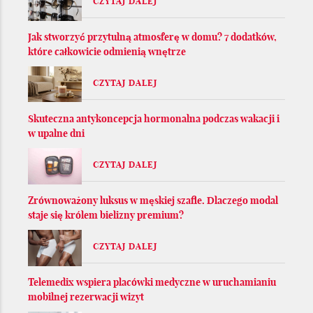
CZYTAJ DALEJ
Jak stworzyć przytulną atmosferę w domu? 7 dodatków,
które całkowicie odmienią wnętrze
CZYTAJ DALEJ
Skuteczna antykoncepcja hormonalna podczas wakacji i
w upalne dni
CZYTAJ DALEJ
Zrównoważony luksus w męskiej szafie. Dlaczego modal
staje się królem bielizny premium?
CZYTAJ DALEJ
Telemedix wspiera placówki medyczne w uruchamianiu
mobilnej rezerwacji wizyt