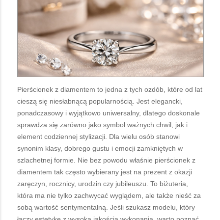
Pierścionek z diamentem to jedna z tych ozdób, które od lat
cieszą się niesłabnącą popularnością. Jest elegancki,
ponadczasowy i wyjątkowo uniwersalny, dlatego doskonale
sprawdza się zarówno jako symbol ważnych chwil, jak i
element codziennej stylizacji. Dla wielu osób stanowi
synonim klasy, dobrego gustu i emocji zamkniętych w
szlachetnej formie. Nie bez powodu właśnie pierścionek z
diamentem tak często wybierany jest na prezent z okazji
zaręczyn, rocznicy, urodzin czy jubileuszu. To biżuteria,
która ma nie tylko zachwycać wyglądem, ale także nieść za
sobą wartość sentymentalną. Jeśli szukasz modelu, który
łączy estetykę z wysoką jakością wykonania, warto poznać