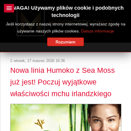
UWAGA! Używamy plików cookie i podobnych
technologii
Jeśli korzystasz z naszej strony internetowej, wyrażasz zgodę na
używanie naszych plików cookies.
Dalsze informacje
Rozumiem
wtorek, 17 marzec 2026 16:36
Nowa linia Humoko z Sea Moss
już jest! Poczuj wyjątkowe
właściwości mchu irlandzkiego