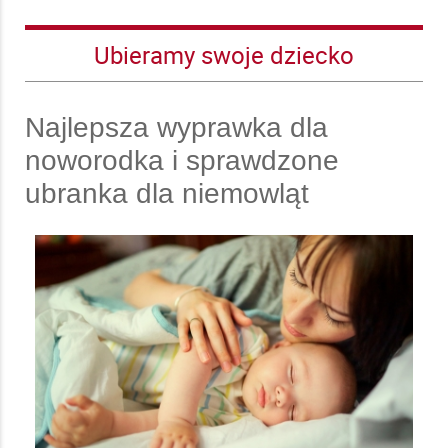
Ubieramy swoje dziecko
CZYTAJ DALEJ
CZYTAJ DALEJ
Najlepsza wyprawka dla
noworodka i sprawdzone
ubranka dla niemowląt
CZYTAJ DALEJ
CZYTAJ DALEJ