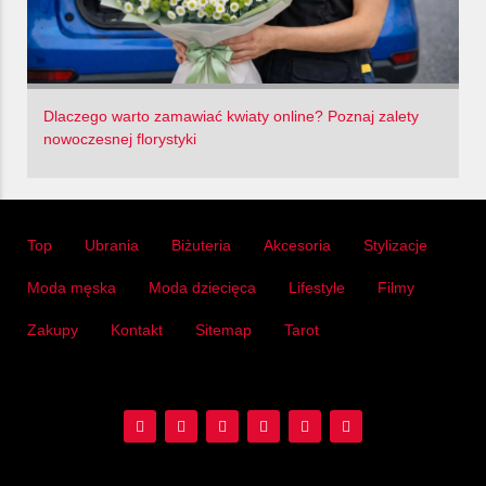
Dlaczego warto zamawiać kwiaty online? Poznaj zalety
nowoczesnej florystyki
Top
Ubrania
Biżuteria
Akcesoria
Stylizacje
Moda męska
Moda dziecięca
Lifestyle
Filmy
Zakupy
Kontakt
Sitemap
Tarot