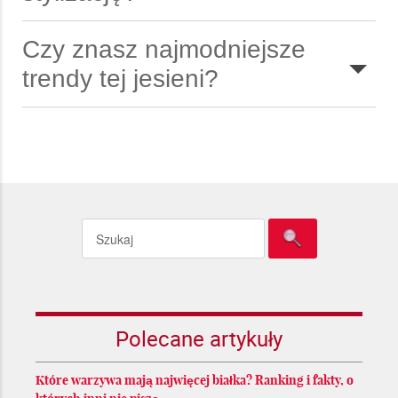
Czy znasz najmodniejsze
trendy tej jesieni?
CZYTAJ DALEJ
CZYTAJ DALEJ
Polecane artykuły
CZYTAJ DALEJ
Które warzywa mają najwięcej białka? Ranking i fakty, o
CZYTAJ DALEJ