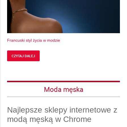
Francuski styl życia w modzie
CZYTAJ DALEJ
Moda męska
Najlepsze sklepy internetowe z
modą męską w Chrome