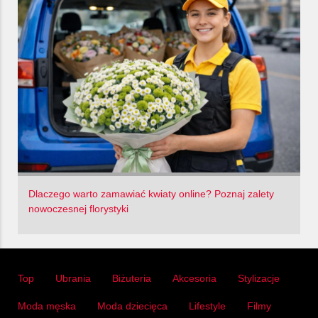
Dlaczego warto zamawiać kwiaty online? Poznaj zalety
nowoczesnej florystyki
Top
Ubrania
Biżuteria
Akcesoria
Stylizacje
Moda męska
Moda dziecięca
Lifestyle
Filmy