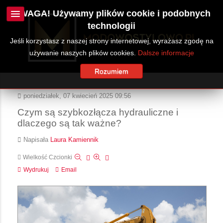
UWAGA! Używamy plików cookie i podobnych
technologii
Jeśli korzystasz z naszej strony internetowej, wyrażasz zgodę na
używanie naszych plików cookies.
Dalsze informacje
Rozumiem
poniedziałek, 07 kwiecień 2025 09:56
Czym są szybkozłącza hydrauliczne i
dlaczego są tak ważne?
Napisała
Laura Kamiennik
Wielkość Czcionki
Wydrukuj
Email