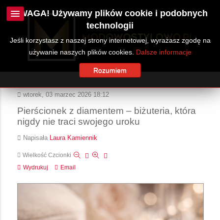
UWAGA! Używamy plików cookie i podobnych
technologii
Jeśli korzystasz z naszej strony internetowej, wyrażasz zgodę na
używanie naszych plików cookies.
Dalsze informacje
Rozumiem
wtorek, 03 marzec 2026 18:12
Pierścionek z diamentem – biżuteria, która
nigdy nie traci swojego uroku
Napisała
Laura Kamiennik
Wielkość Czcionki
Wydrukuj
Email