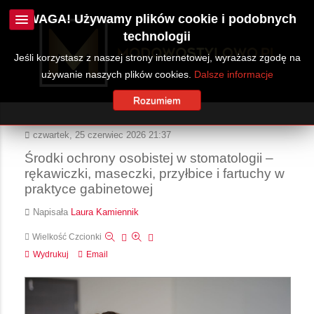
UWAGA! Używamy plików cookie i podobnych
technologii
Jeśli korzystasz z naszej strony internetowej, wyrażasz zgodę na
używanie naszych plików cookies.
Dalsze informacje
Rozumiem
czwartek, 25 czerwiec 2026 21:37
Środki ochrony osobistej w stomatologii –
rękawiczki, maseczki, przyłbice i fartuchy w
praktyce gabinetowej
Napisała
Laura Kamiennik
Wielkość Czcionki
Wydrukuj
Email