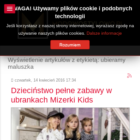
UWAGA! Używamy plików cookie i podobnych
technologii
Jeśli korzystasz z naszej strony internetowej, wyrażasz zgodę na
używanie naszych plików cookies.
Dalsze informacje
Rozumiem
Wyświetlenie artykułów z etykietą: ubieramy
maluszka
czwartek, 14 kwiecień 2016 17:34
Dzieciństwo pełne zabawy w
ubrankach Mizerki Kids