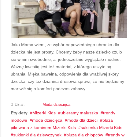
Jako Mama wiem, że wybór odpowiedniego ubranka dla
dziecka nie jest prosty. Chcemy żeby nasze dziecko czuło
się w nim swobodnie, a jednocześnie wyglądało modnie.
Ważnę kwestią jest też materiał, z którego uszyte są
ubrania. Mięka bawełna, odpowienia dla wrażliwej skóry
dziecka, czy też dzianina dresowa sprawi, że nie będziemy
martwić się o komfort podczas zabawy.
Dział:
Moda dziecięca
Etykiety
Mizerki Kids
ubieramy maluszka
trendy
modowe
moda dziecięca
moda dla dzieci
bluza
pikowana z kominem Mizerki Kids
sukienka Mizerki Kids
sukienki dla dziewczynek
bluza dla chłopców
trendy w