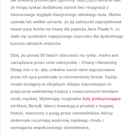
że mogą zyskać dodatkowy wzrost bez rezygnacji z
luksusowego wyglądu klasycznego włoskiego buta. Marka
zyskała tak wielkie uznanie, że jej założyciel zaprojektował
nawet parę butów na miarę dla papieża Jana Pawła II, co
stało się symbolem najwyższego szacunku dla dyskretnego
kunsztu włoskich mistrzów.
Dziś, po ponad 50 latach obecności na rynku, marka jest
zarządzana przez córki założyciela – Chiarę i Alexandrę.
Dbają one o to, aby unikalne
savoir-faire
wypracowane
przez ich ojca przetrwało w niezmienionej formie. Każdy
model dostępny w oficjalnym sklepie internetowym to
połączenie wieloletniej tradycji z nowoczesnymi trendami
mody męskiej. Wybierając oryginalne
buty podwyższające
od Mario Bertulli, klienci inwestują w produkt o bogatej
historii, stworzony z pasją przez rzemieślników, którzy
doskonale rozumieją anatomię męskiego chodu i
wymagania współczesnego dżentelmena.