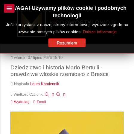
UWAGA! Używamy plików cookie i podobnych
technologii
Jeśli korzystasz z naszej strony internetowej, wyrażasz zgodę na
używanie naszych plików cookies.
Dalsze informacje
Rozumiem
wtorek, 07 lipiec 2026 15:10
Dziedzictwo i historia Mario Bertulli -
prawdziwe włoskie rzemiosło z Brescii
Napisała
Laura Kamiennik
Wielkość Czcionki
Wydrukuj
Email