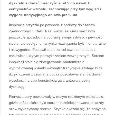
dyskretnie dodać mężczyźnie od 5 do nawet 10
centymetrów wzrostu, zachowując przy tym wygląd i
wygodę tradycyjnego obuwia premium.
Inspiracja przyszła po powrocie z podróży do Stanów
Zjednoczonych. Bertulli zauważył, że wielu mężczyzn
poszukuje sposobu na poprawę swojej sylwetki i pewności
siebie, ale dostępne na rynku rozwiązania były nienaturalne
i niewygodne. Postawił sobie za cel stworzenie buta z
całkowicie ukrytym podwyższeniem wewnętrznym. Sercem
innowacji stało się zintegrowanie anatomicznie
wyprofilowanej wkładki wewnątrz tradycyjnie szytego buta,
dzięki czemu z zewnątrz obcas pozostawał standardowej
wysokości, a cała konstrukcja gwarantowała pełną
dyskrecję.
Pierwsze pary powstawały w małym rodzinnym warsztacie,
gdzie każda skóra była starannie selekcjonowana, a każdy
szew wykonywany ręcznie. Szybko okazało się, że popyt na
tak unikalny produkt jest ogromny. Mężczyźni docenili fakt,