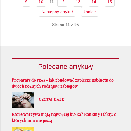
11
9
10
12
13
14
15
Następny artykuł
koniec
Strona 11 z 95
Polecane artykuły
Preparaty do rzęs - jak zbudować zaplecze gabinetu do
dwóch różnych rodzajów zabiegów
CZYTAJ DALEJ
Które warzywa mają najwięcej białka? Ranking i fakty, o
których inni nie piszą