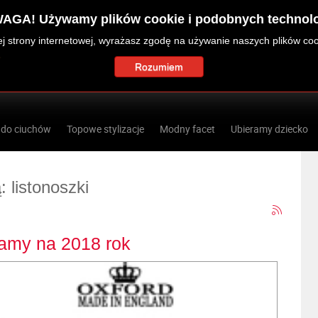
AGA! Używamy plików cookie i podobnych technolo
zej strony internetowej, wyrażasz zgodę na używanie naszych plików co
Rozumiem
 do ciuchów
Topowe stylizacje
Modny facet
Ubieramy dziecko
: listonoszki
ecamy na 2018 rok