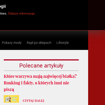
gii
okies.
Dalsze informacje
Pokazy mody
Rajd po sklepach
Lifestyle
Polecane artykuły
Które warzywa mają najwięcej białka?
Ranking i fakty, o których inni nie
piszą
CZYTAJ DALEJ