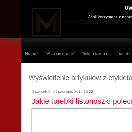
UW
Jeśli korzystasz z nas
Home
W co się ubrać?
Piękna biżuteria
Dodatki
Wyświetlenie artykułów z etykietą
czwartek, 14 czerwiec 2018 16:22
Jakie torebki listonoszki pol