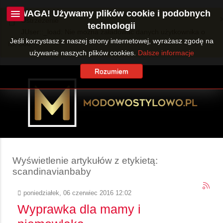
UWAGA! Używamy plików cookie i podobnych
Ostrzeżenie
technologii
JUser::_load: Nie można załadować danych użytkownika o
Jeśli korzystasz z naszej strony internetowej, wyrażasz zgodę na
ID: 360.
używanie naszych plików cookies.
Dalsze informacje
Rozumiem
Wyświetlenie artykułów z etykietą:
scandinavianbaby
poniedziałek, 06 czerwiec 2016 12:02
Wyprawka dla mamy i