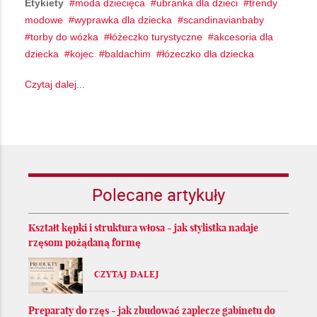
Etykiety
moda dziecięca
ubranka dla dzieci
trendy
modowe
wyprawka dla dziecka
scandinavianbaby
torby do wózka
łóżeczko turystyczne
akcesoria dla
dziecka
kojec
baldachim
łózeczko dla dziecka
Czytaj dalej...
Polecane artykuły
Kształt kępki i struktura włosa - jak stylistka nadaje
rzęsom pożądaną formę
CZYTAJ DALEJ
Preparaty do rzęs - jak zbudować zaplecze gabinetu do