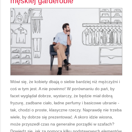
męskiej garderobie
Mówi się, że kobiety dbają o siebie bardziej niż mężczyźni i
coś w tym jest. A nie powinno! W porównaniu do pań, by
facet wyglądał dobrze, wystarczy, że będzie miał dobrą
fryzurę, zadbane ciało, ładne perfumy i basicowe ubranie -
tak, chodzi o proste, klasyczne rzeczy. Naprawdę nie trzeba
wiele, by dobrze się prezentować. A skoro idzie wiosna,
może przyszedł czas na generalne porządki w szafach?
Dowiedz się, jak za pomocą kilku podstawowych elementów