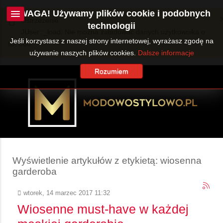
UWAGA! Używamy plików cookie i podobnych
Ostrzeżenie
technologii
JUser::_load: Nie można załadować danych użytkownika o
Jeśli korzystasz z naszej strony internetowej, wyrażasz zgodę na
ID: 360.
używanie naszych plików cookies.
Dalsze informacje
Rozumiem
Wyświetlenie artykułów z etykietą: wiosenna
garderoba
wtorek, 14 marzec 2017 11:32
Wiosenne must-have w każdej