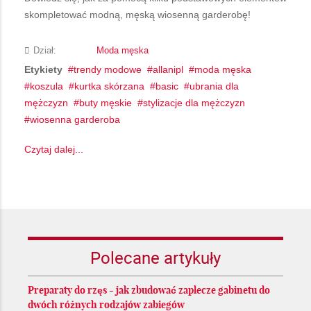
skompletować modną, męską wiosenną garderobę!
Dział:
Moda męska
Etykiety
trendy modowe
allanipl
moda męska
koszula
kurtka skórzana
basic
ubrania dla
mężczyzn
buty męskie
stylizacje dla mężczyzn
wiosenna garderoba
Czytaj dalej...
Polecane artykuły
Preparaty do rzęs - jak zbudować zaplecze gabinetu do
dwóch różnych rodzajów zabiegów