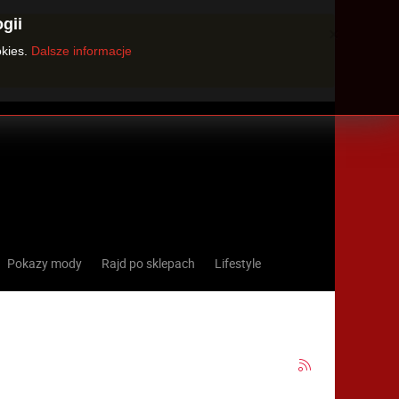
gii
×
okies.
Dalsze informacje
Pokazy mody
Rajd po sklepach
Lifestyle