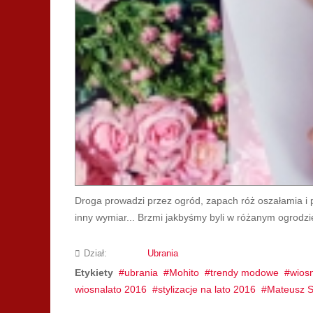
Droga prowadzi przez ogród, zapach róż oszałamia i p
inny wymiar... Brzmi jakbyśmy byli w różanym ogrodzi
Dział:
Ubrania
Etykiety
ubrania
Mohito
trendy modowe
wios
wiosnalato 2016
stylizacje na lato 2016
Mateusz S