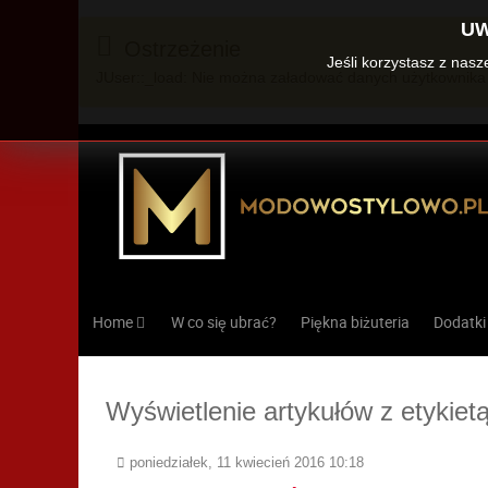
UW
Ostrzeżenie
Jeśli korzystasz z nas
JUser::_load: Nie można załadować danych użytkownika 
Home
W co się ubrać?
Piękna biżuteria
Dodatki
Wyświetlenie artykułów z etykiet
poniedziałek, 11 kwiecień 2016 10:18