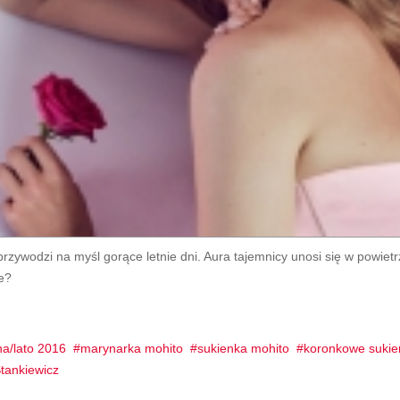
rzywodzi na myśl gorące letnie dni. Aura tajemnicy unosi się w powietr
e?
na/lato 2016
marynarka mohito
sukienka mohito
koronkowe sukie
tankiewicz