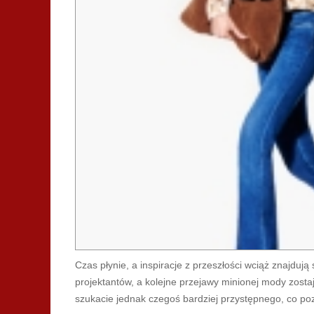
Czas płynie, a inspiracje z przeszłości wciąż znajduj
projektantów, a kolejne przejawy minionej mody zost
szukacie jednak czegoś bardziej przystępnego, co po