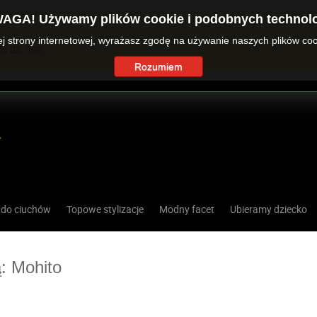
AGA! Używamy plików cookie i podobnych technolo
zej strony internetowej, wyrażasz zgodę na używanie naszych plików co
o ID: 360.
Rozumiem
 do ciuchów
Topowe stylizacje
Modny facet
Ubieramy dziecko
ą: Mohito