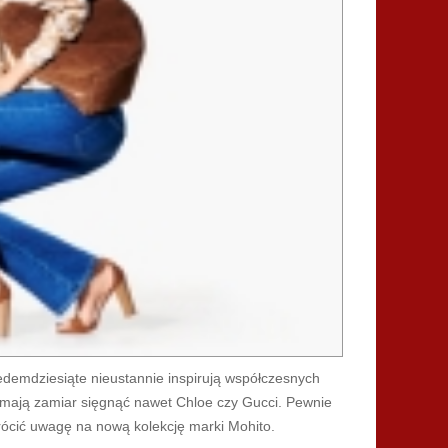
siedemdziesiąte nieustannie inspirują współczesnych
z mają zamiar sięgnąć nawet Chloe czy Gucci. Pewnie
rócić uwagę na nową kolekcję marki Mohito.