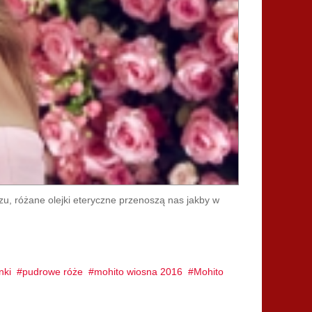
zu, różane olejki eteryczne przenoszą nas jakby w
nki
pudrowe róże
mohito wiosna 2016
Mohito