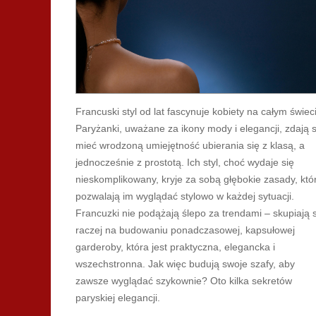
Francuski styl od lat fascynuje kobiety na całym świec
Paryżanki, uważane za ikony mody i elegancji, zdają s
mieć wrodzoną umiejętność ubierania się z klasą, a
jednocześnie z prostotą. Ich styl, choć wydaje się
nieskomplikowany, kryje za sobą głębokie zasady, któ
pozwalają im wyglądać stylowo w każdej sytuacji.
Francuzki nie podążają ślepo za trendami – skupiają 
raczej na budowaniu ponadczasowej, kapsułowej
garderoby, która jest praktyczna, elegancka i
wszechstronna. Jak więc budują swoje szafy, aby
zawsze wyglądać szykownie? Oto kilka sekretów
paryskiej elegancji.