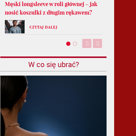
Męski longsleeve w roli głównej – jak
nosić koszulki z długim rękawem?
CZYTAJ DALEJ
W co się ubrać?