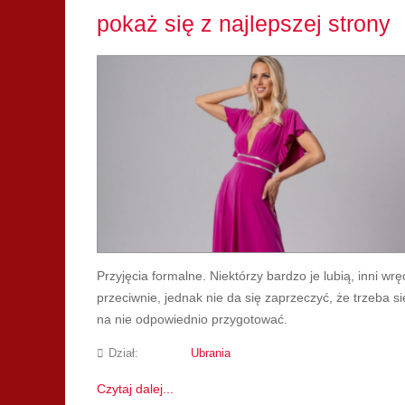
pokaż się z najlepszej strony
Przyjęcia formalne. Niektórzy bardzo je lubią, inni wrę
przeciwnie, jednak nie da się zaprzeczyć, że trzeba si
na nie odpowiednio przygotować.
Dział:
Ubrania
Czytaj dalej...