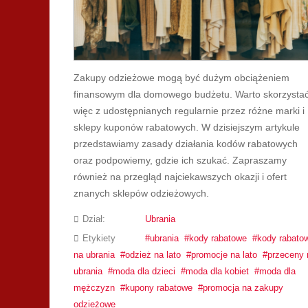
Zakupy odzieżowe mogą być dużym obciążeniem
finansowym dla domowego budżetu. Warto skorzysta
więc z udostępnianych regularnie przez różne marki i
sklepy kuponów rabatowych. W dzisiejszym artykule
przedstawiamy zasady działania kodów rabatowych
oraz podpowiemy, gdzie ich szukać. Zapraszamy
również na przegląd najciekawszych okazji i ofert
znanych sklepów odzieżowych.
Dział:
Ubrania
Etykiety
ubrania
kody rabatowe
kody rabato
na ubrania
odzież na lato
promocje na lato
przeceny 
ubrania
moda dla dzieci
moda dla kobiet
moda dla
mężczyzn
kupony rabatowe
promocja na zakupy
odzieżowe