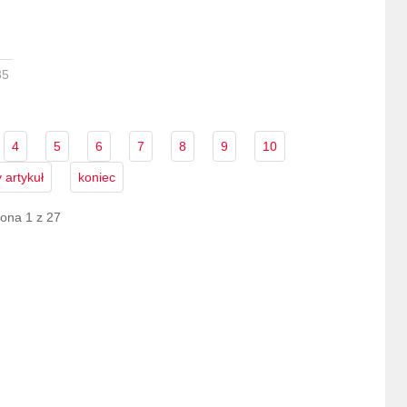
35
4
5
6
7
8
9
10
 artykuł
koniec
rona 1 z 27