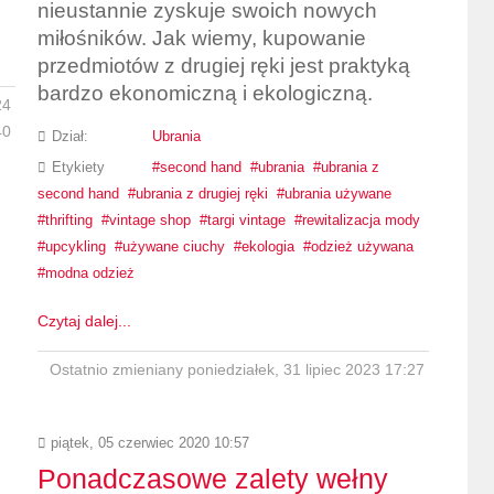
nieustannie zyskuje swoich nowych
miłośników. Jak wiemy, kupowanie
przedmiotów z drugiej ręki jest praktyką
bardzo ekonomiczną i ekologiczną.
24
40
Dział:
Ubrania
Etykiety
second hand
ubrania
ubrania z
second hand
ubrania z drugiej ręki
ubrania używane
thrifting
vintage shop
targi vintage
rewitalizacja mody
upcykling
używane ciuchy
ekologia
odzież używana
modna odzież
Czytaj dalej...
Ostatnio zmieniany poniedziałek, 31 lipiec 2023 17:27
piątek, 05 czerwiec 2020 10:57
Ponadczasowe zalety wełny