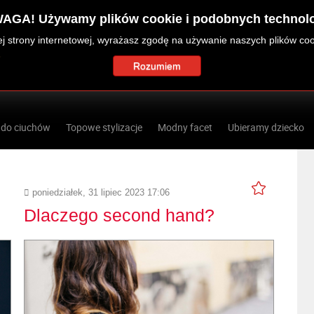
AGA! Używamy plików cookie i podobnych technolo
zej strony internetowej, wyrażasz zgodę na używanie naszych plików co
Rozumiem
 do ciuchów
Topowe stylizacje
Modny facet
Ubieramy dziecko
poniedziałek, 31 lipiec 2023 17:06
Dlaczego second hand?