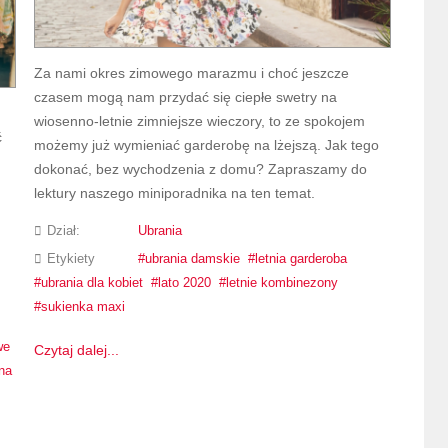
Za nami okres zimowego marazmu i choć jeszcze
czasem mogą nam przydać się ciepłe swetry na
wiosenno-letnie zimniejsze wieczory, to ze spokojem
ć
możemy już wymieniać garderobę na lżejszą. Jak tego
dokonać, bez wychodzenia z domu? Zapraszamy do
lektury naszego miniporadnika na ten temat.
Dział:
Ubrania
Etykiety
ubrania damskie
letnia garderoba
ubrania dla kobiet
lato 2020
letnie kombinezony
sukienka maxi
we
Czytaj dalej...
na