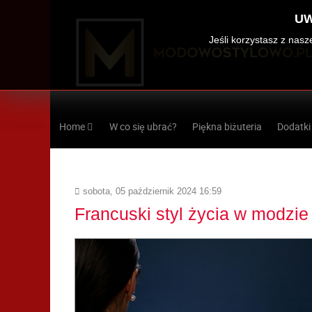
UW
Jeśli korzystasz z nas
Home
W co się ubrać?
Piękna biżuteria
Dodatki
sobota, 05 październik 2024 16:59
Francuski styl życia w modzie