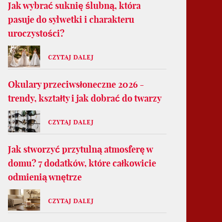
Jak wybrać suknię ślubną, która
pasuje do sylwetki i charakteru
uroczystości?
CZYTAJ DALEJ
Okulary przeciwsłoneczne 2026 -
trendy, kształty i jak dobrać do twarzy
CZYTAJ DALEJ
Jak stworzyć przytulną atmosferę w
domu? 7 dodatków, które całkowicie
odmienią wnętrze
CZYTAJ DALEJ