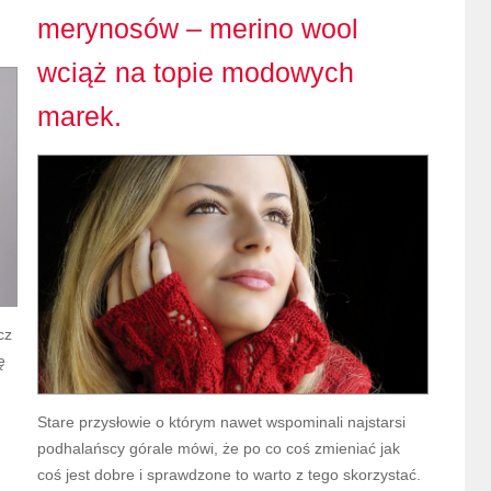
merynosów – merino wool
wciąż na topie modowych
marek.
cz
ę
Stare przysłowie o którym nawet wspominali najstarsi
podhalańscy górale mówi, że po co coś zmieniać jak
coś jest dobre i sprawdzone to warto z tego skorzystać.