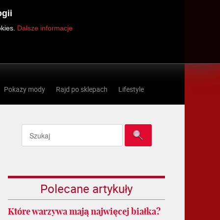
gii
okies.
Dalsze informacje
Pokazy mody
Rajd po sklepach
Lifestyle
Polecane artykuły
Które warzywa mają najwięcej białka?