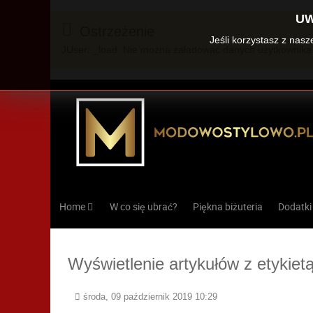
UW
Ostrzeżenie
Jeśli korzystasz z nas
JUser::_load: Nie można załadować danych użytkownika 
Home
W co się ubrać?
Piękna biżuteria
Dodatki
Wyświetlenie artykułów z etykietą
środa, 09 październik 2019 10:29