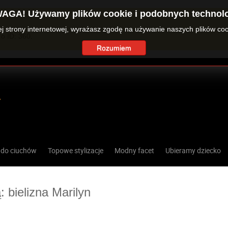
AGA! Używamy plików cookie i podobnych technolo
zej strony internetowej, wyrażasz zgodę na używanie naszych plików co
o ID: 360.
Rozumiem
 do ciuchów
Topowe stylizacje
Modny facet
Ubieramy dziecko
: bielizna Marilyn