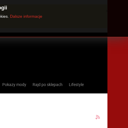
gii
×
okies.
Dalsze informacje
Pokazy mody
Rajd po sklepach
Lifestyle