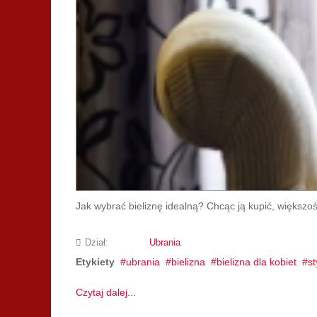
Jak wybrać bieliznę idealną? Chcąc ją kupić, większo
Dział:
Ubrania
Etykiety
ubrania
bielizna
bielizna dla kobiet
st
Czytaj dalej...