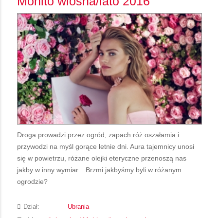
Mohito wiosna/lato 2016
Droga prowadzi przez ogród, zapach róż oszałamia i
przywodzi na myśl gorące letnie dni. Aura tajemnicy unosi
się w powietrzu, różane olejki eteryczne przenoszą nas
jakby w inny wymiar... Brzmi jakbyśmy byli w różanym
ogrodzie?
Dział:
Ubrania