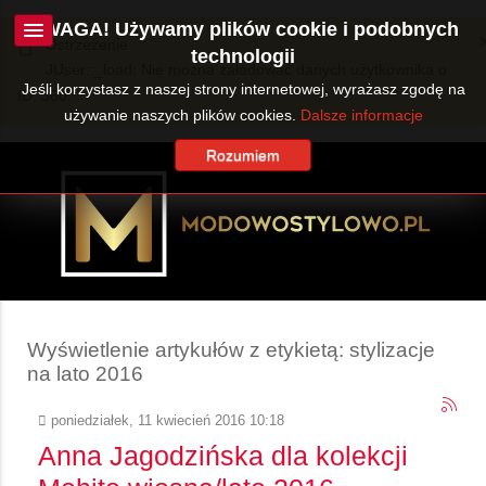
UWAGA! Używamy plików cookie i podobnych
Ostrzeżenie
technologii
JUser::_load: Nie można załadować danych użytkownika o
Jeśli korzystasz z naszej strony internetowej, wyrażasz zgodę na
ID: 360.
używanie naszych plików cookies.
Dalsze informacje
Rozumiem
Wyświetlenie artykułów z etykietą: stylizacje
na lato 2016
poniedziałek, 11 kwiecień 2016 10:18
Anna Jagodzińska dla kolekcji