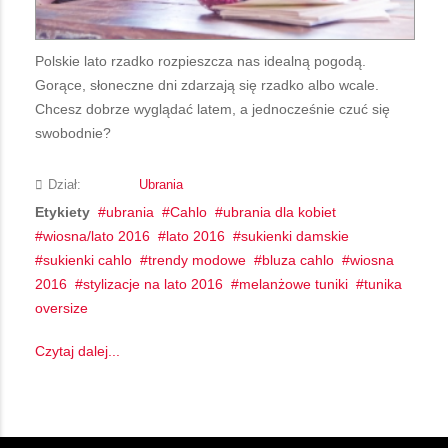
Polskie lato rzadko rozpieszcza nas idealną pogodą.
Gorące, słoneczne dni zdarzają się rzadko albo wcale.
Chcesz dobrze wyglądać latem, a jednocześnie czuć się
swobodnie?
Dział:
Ubrania
Etykiety
ubrania
Cahlo
ubrania dla kobiet
wiosna/lato 2016
lato 2016
sukienki damskie
sukienki cahlo
trendy modowe
bluza cahlo
wiosna
2016
stylizacje na lato 2016
melanżowe tuniki
tunika
oversize
Czytaj dalej...