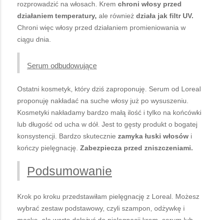
rozprowadzić na włosach. Krem
chroni włosy przed
działaniem temperatury,
ale również
działa jak filtr UV.
Chroni więc włosy przed działaniem promieniowania w
ciągu dnia.
Serum odbudowujące
Ostatni kosmetyk, który dziś zaproponuję. Serum od Loreal
proponuję nakładać na suche włosy już po wysuszeniu.
Kosmetyki nakładamy bardzo małą ilość i tylko na końcówki
lub długość od ucha w dół. Jest to gęsty produkt o bogatej
konsystencji. Bardzo skutecznie
zamyka łuski włosów
i
kończy pielęgnację.
Zabezpiecza przed zniszczeniami.
Podsumowanie
Krok po kroku przedstawiłam pielęgnację z Loreal. Możesz
wybrać zestaw podstawowy, czyli szampon, odżywkę i
maskę, ale warto dołożyć do pielęgnacji krem, serum lub