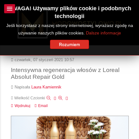
UWAGA! Używamy plików cookie i podobnych
technologii
Jeśli korzystasz z naszej strony internetowej, wyrażasz zgodę na
używanie naszych plików cookies.
Dalsze informacje
Rozumiem
czwartek, 07 styczeń 2021 10:57
Intensywna regeneracja włosów z Loreal
Absolut Repair Gold
Napisała
Laura Kamiennik
Wielkość Czcionki
Wydrukuj
Email