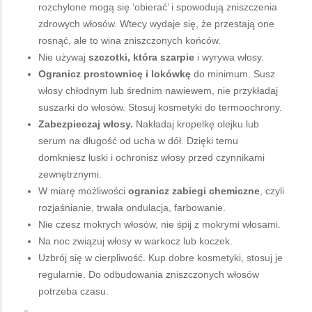
rozchylone mogą się ‘obierać’ i spowodują zniszczenia
zdrowych włosów. Wtecy wydaje się, że przestają one
rosnąć, ale to wina zniszczonych końców.
Nie używaj
szczotki, która szarpie
i wyrywa włosy.
Ogranicz prostownicę i lokówkę
do minimum. Susz
włosy chłodnym lub średnim nawiewem, nie przykładaj
suszarki do włosów. Stosuj kosmetyki do termoochrony.
Zabezpieczaj włosy.
Nakładaj kropelkę olejku lub
serum na długość od ucha w dół. Dzięki temu
domkniesz łuski i ochronisz włosy przed czynnikami
zewnętrznymi.
W miarę możliwości
ogranicz zabiegi chemiczne
, czyli
rozjaśnianie, trwała ondulacja, farbowanie.
Nie czesz mokrych włosów, nie śpij z mokrymi włosami.
Na noc związuj włosy w warkocz lub koczek.
Uzbrój się w cierpliwość. Kup dobre kosmetyki, stosuj je
regularnie. Do odbudowania zniszczonych włosów
potrzeba czasu.