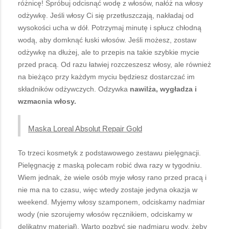
różnicę! Spróbuj odcisnąć wodę z włosów, nałóż na włosy
odżywkę. Jeśli włosy Ci się przetłuszczają, nakładaj od
wysokości ucha w dół. Potrzymaj minutę i spłucz chłodną
wodą, aby domknąć łuski włosów. Jeśli możesz, zostaw
odżywkę na dłużej, ale to przepis na takie szybkie mycie
przed pracą. Od razu łatwiej rozczeszesz włosy, ale również
na bieżąco przy każdym myciu będziesz dostarczać im
składników odżywczych. Odzywka
nawilża, wygładza i
wzmacnia włosy.
Maska Loreal Absolut Repair Gold
To trzeci kosmetyk z podstawowego zestawu pielęgnacji.
Pielęgnację z maską polecam robić dwa razy w tygodniu.
Wiem jednak, że wiele osób myje włosy rano przed pracą i
nie ma na to czasu, więc wtedy zostaje jedyna okazja w
weekend. Myjemy włosy szamponem, odciskamy nadmiar
wody (nie szorujemy włosów ręcznikiem, odciskamy w
delikatny materiał). Warto pozbyć się nadmiaru wody, żeby