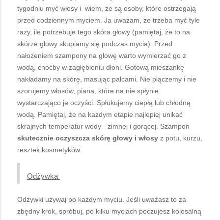
tygodniu myć włosy i wiem, że są osoby, które ostrzegają
przed codziennym myciem. Ja uważam, że trzeba myć tyle
razy, ile potrzebuje tego skóra głowy (pamiętaj, że to na
skórze głowy skupiamy się podczas mycia). Przed
nałożeniem szampony na głowę warto wymierzać go z
wodą, choćby w zagłębieniu dłoni. Gotową mieszankę
nakładamy na skórę, masując palcami. Nie plączemy i nie
szorujemy włosów, piana, które na nie spłynie
wystarczająco je oczyści. Spłukujemy ciepłą lub chłodną
wodą. Pamiętaj, że na każdym etapie najlepiej unikać
skrajnych temperatur wody - zimnej i gorącej. Szampon
skutecznie oczyszcza skórę głowy i włosy
z potu, kurzu,
resztek kosmetyków.
Odżywka
Odżywki używaj po każdym myciu. Jeśli uważasz to za
zbędny krok, spróbuj, po kilku myciach poczujesz kolosalną