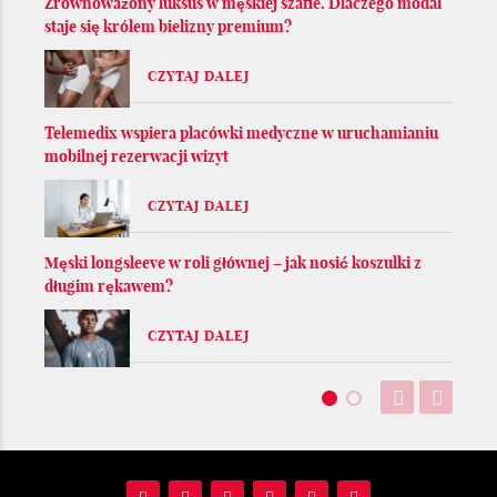
Zrównoważony luksus w męskiej szafie. Dlaczego modal
staje się królem bielizny premium?
CZYTAJ DALEJ
Telemedix wspiera placówki medyczne w uruchamianiu
mobilnej rezerwacji wizyt
CZYTAJ DALEJ
Męski longsleeve w roli głównej – jak nosić koszulki z
długim rękawem?
CZYTAJ DALEJ