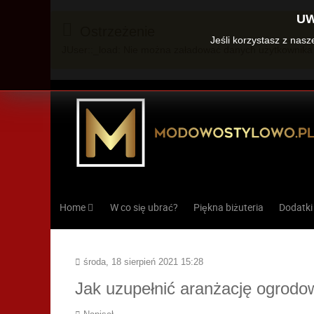
UW
Ostrzeżenie
Jeśli korzystasz z nas
JUser::_load: Nie można załadować danych użytkownika 
Home
W co się ubrać?
Piękna biżuteria
Dodatki
środa, 18 sierpień 2021 15:28
Jak uzupełnić aranżację ogrod