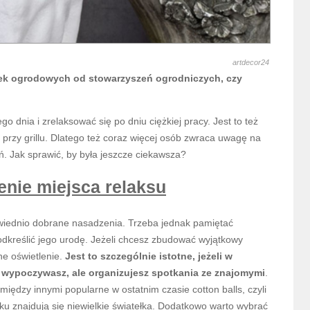
artdecor24
iałek ogrodowych od stowarzyszeń ogrodniczych, czy
dnia i zrelaksować się po dniu ciężkiej pracy. Jest to też
przy grillu. Dlatego też coraz więcej osób zwraca uwagę na
ń. Jak sprawić, by była jeszcze ciekawsza?
enie miejsca relaksu
wiednio dobrane nasadzenia. Trzeba jednak pamiętać
dkreślić jego urodę. Jeżeli chcesz zbudować wyjątkowy
ne oświetlenie.
Jest to szczególnie istotne, jeżeli w
o wypoczywasz, ale organizujesz spotkania ze znajomymi
.
ędzy innymi popularne w ostatnim czasie cotton balls, czyli
ku znajdują się niewielkie światełka. Dodatkowo warto wybrać