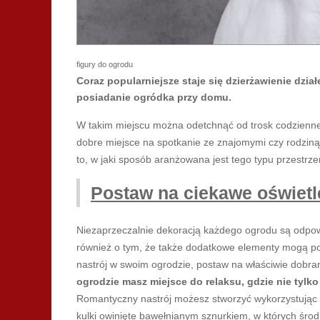
figury do ogrodu
Coraz popularniejsze staje się dzierżawienie dz
posiadanie ogródka przy domu.
W takim miejscu można odetchnąć od trosk codziennego 
dobre miejsce na spotkanie ze znajomymi czy rodziną 
to, w jaki sposób aranżowana jest tego typu przestrze
Postaw na ciekawe oświetl
Niezaprzeczalnie dekoracją każdego ogrodu są odpo
również o tym, że także dodatkowe elementy mogą po
nastrój w swoim ogrodzie, postaw na właściwie dobra
ogrodzie masz miejsce do relaksu, gdzie nie tylk
Romantyczny nastrój możesz stworzyć wykorzystując mi
kulki owinięte bawełnianym sznurkiem, w których środ