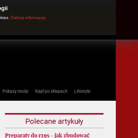
gii
×
okies.
Dalsze informacje
Pokazy mody
Rajd po sklepach
Lifestyle
Polecane artykuły
Preparaty do rzęs - jak zbudować