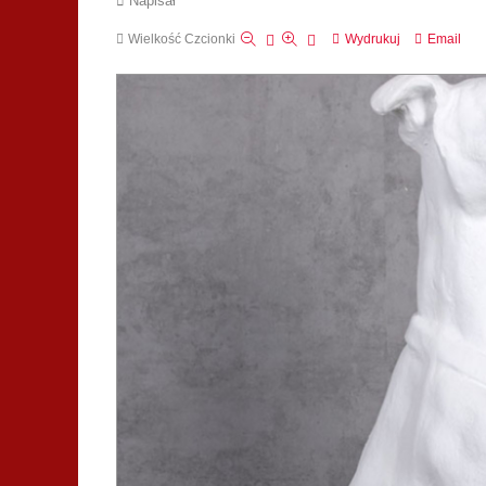
Napisał
Wielkość Czcionki
Wydrukuj
Email