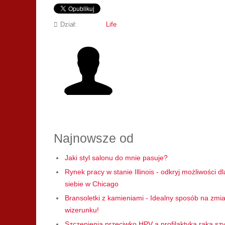
Dział:
Life
Najnowsze od
Jaki styl salonu do mnie pasuje?
Rynek pracy w stanie Illinois - odkryj możliwości dl
siebie w Chicago
Bransoletki z kamieniami - Idealny sposób na zmi
wizerunku!
Szczepienia przeciwko HPV a profilaktyka raka szy