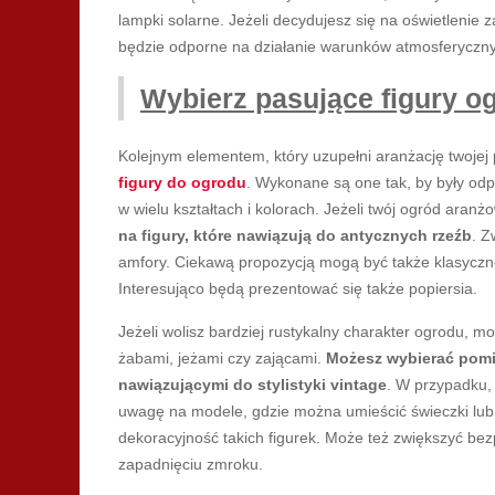
lampki solarne. Jeżeli decydujesz się na oświetlenie z
będzie odporne na działanie warunków atmosferyczn
Wybierz pasujące figury 
Kolejnym elementem, który uzupełni aranżację twojej 
figury do ogrodu
. Wykonane są one tak, by były od
w wielu kształtach i kolorach. Jeżeli twój ogród aran
na figury, które nawiązują do antycznych rzeźb
. Z
amfory. Ciekawą propozycją mogą być także klasyczne 
Interesująco będą prezentować się także popiersia.
Jeżeli wolisz bardziej rustykalny charakter ogrodu, m
żabami, jeżami czy zającami.
Możesz wybierać pom
nawiązującymi do stylistyki vintage
. W przypadku, 
uwagę na modele, gdzie można umieścić świeczki lub 
dekoracyjność takich figurek. Może też zwiększyć be
zapadnięciu zmroku.