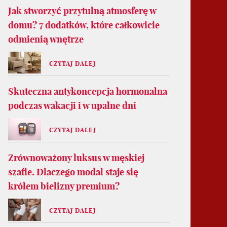
Jak stworzyć przytulną atmosferę w
domu? 7 dodatków, które całkowicie
odmienią wnętrze
CZYTAJ DALEJ
Skuteczna antykoncepcja hormonalna
podczas wakacji i w upalne dni
CZYTAJ DALEJ
Zrównoważony luksus w męskiej
szafie. Dlaczego modal staje się
królem bielizny premium?
CZYTAJ DALEJ