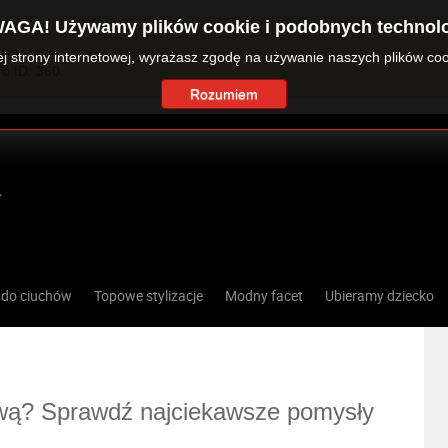
AGA! Używamy plików cookie i podobnych technolo
zej strony internetowej, wyrażasz zgodę na używanie naszych plików co
o ID: 360.
Rozumiem
 do ciuchów
Topowe stylizacje
Modny facet
Ubieramy dziecko
ową? Sprawdź najciekawsze pomysły