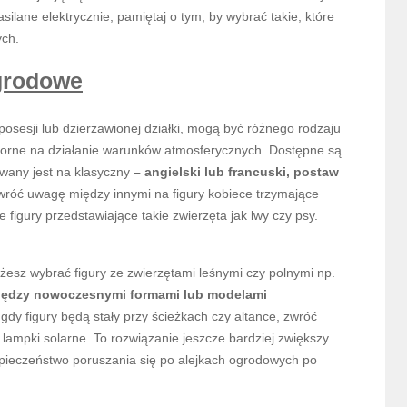
asilane elektrycznie, pamiętaj o tym, by wybrać takie, które
ych.
ogrodowe
posesji lub dzierżawionej działki, mogą być różnego rodzaju
porne na działanie warunków atmosferycznych. Dostępne są
żowany jest na klasyczny
– angielski lub francuski, postaw
wróć uwagę między innymi na figury kobiece trzymające
figury przedstawiające takie zwierzęta jak lwy czy psy.
ożesz wybrać figury ze zwierzętami leśnymi czy polnymi np.
iędzy nowoczesnymi formami lub modelami
gdy figury będą stały przy ścieżkach czy altance, zwróć
lampki solarne. To rozwiązanie jeszcze bardziej zwiększy
zpieczeństwo poruszania się po alejkach ogrodowych po