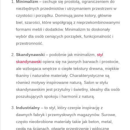
Minimalizm
– cechuje się prostotą, ograniczeniem do
niezbędnych przedmiotów i utrzymaniem przestrzeni w
czystości i porządku. Dominują jasne kolory, głównie
biel, szarości, które współgrają z nieprzekombinowanymi
formami mebli i dodatków. Minimalizm to doskonały
wybór dla osób ceniących porządek, funkcjonalność i
przestronność.
Skandynawski
– podobnie jak minimalizm,
styl
skandynawski
opiera się na jasnych barwach i prostocie,
ale wzbogaca wnętrze o ciepłe tekstury drewna, miękkie
tkaniny i naturalne materiały. Charakterystyczne są
również motywy inspirowane naturą. Salon w stylu
skandynawskim jest przytulny i świetlny, idealny dla osób
poszukujących spokoju i harmonii z naturą.
Industrialny
– to styl, który czerpie inspirację z
dawnych fabryk i przemysłowych magazynów. Surowe,
często nieobrobione materiały takie jak beton, metal,
cegła na ścianach, otwarte przestrzenie i widoczne