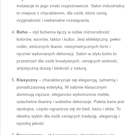
instalacje to jego znaki rozpoznawcze. Salon industrialny
to miejsce z charakterem, dla osób, które cenią
oryginalność i niebanalne rozwiązania.
Boho
– styl bohema łączy w sobie różnorodność
kolorów, wzorów, faktur i kultur. Jest eklektyczny, pełen
roślin, etnicznych tkanin, niesymetrycznych form i
ręcznie wykonanych dekoracji. Salon w stylu boho to
przestrzeń dla osób kreatywnych, ceniących wolność,
artystyczną duszę i bliskość z naturą.
Klasyczny
– charakteryzuje się elegancją, symetrią i
ponadczasową estetyką. W salonie klasycznym
dominują cięższe, elegancko wykończone meble,
szlachetne tkaniny i subtelne dekoracje. Paleta barw jest
spokojna, często ogranicza się do bieli, beżu i złota. To
idealny wybór dla osób ceniących tradycję, elegancję i
wysoką jakość.
Nowoczesny
– styl nowoczesny charakteryzuje się