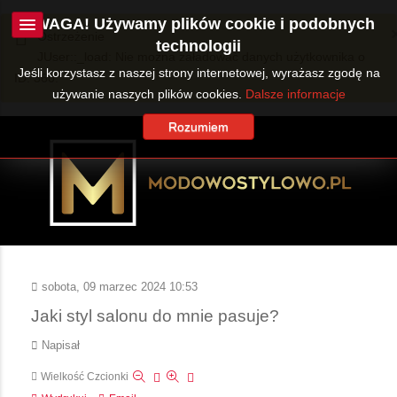
UWAGA! Używamy plików cookie i podobnych
Ostrzeżenie
technologii
JUser::_load: Nie można załadować danych użytkownika o
Jeśli korzystasz z naszej strony internetowej, wyrażasz zgodę na
ID: 360.
używanie naszych plików cookies.
Dalsze informacje
Rozumiem
sobota, 09 marzec 2024 10:53
Jaki styl salonu do mnie pasuje?
Napisał
Wielkość Czcionki