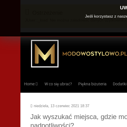
UW
Ostrzeżenie
Jeśli korzystasz z nas
JUser::_load: Nie można załadować danych użytkownika 
Home
W co się ubrać?
Piękna biżuteria
Dodatki
niedziela, 13 czerwiec 2021 18:37
Jak wyszukać miejsca, gdzie mo
nadpotliwości?