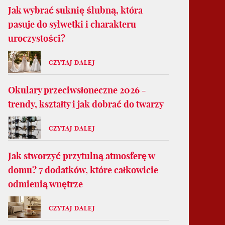
Jak wybrać suknię ślubną, która
pasuje do sylwetki i charakteru
uroczystości?
CZYTAJ DALEJ
Okulary przeciwsłoneczne 2026 -
trendy, kształty i jak dobrać do twarzy
CZYTAJ DALEJ
Jak stworzyć przytulną atmosferę w
domu? 7 dodatków, które całkowicie
odmienią wnętrze
CZYTAJ DALEJ