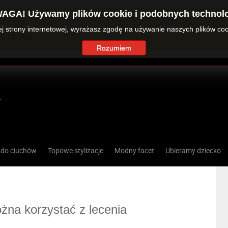
AGA! Używamy plików cookie i podobnych technolo
zej strony internetowej, wyrażasz zgodę na używanie naszych plików co
o ID: 360.
Rozumiem
 do ciuchów
Topowe stylizacje
Modny facet
Ubieramy dziecko
żna korzystać z lecenia