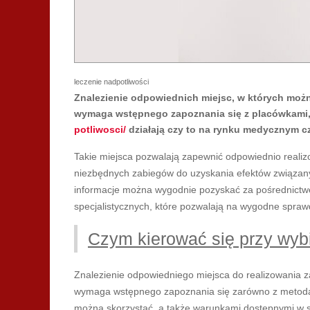
leczenie nadpotliwości
Znalezienie odpowiednich miejsc, w których mo
wymaga wstępnego zapoznania się z placówkami,
potliwosci/
działają czy to na rynku medycznym 
Takie miejsca pozwalają zapewnić odpowiednio reali
niezbędnych zabiegów do uzyskania efektów związan
informacje można wygodnie pozyskać za pośrednictwe
specjalistycznych, które pozwalają na wygodne spraw
Czym kierować się przy wyb
Znalezienie odpowiedniego miejsca do realizowania 
wymaga wstępnego zapoznania się zarówno z metoda
można skorzystać, a także warunkami dostępnymi w s