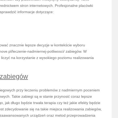
ednictwem stron internetowych. Profesjonalne placówki
sprawdzić informacje dotyczące:
ować znacznie lepsze decyzje w kontekście wyboru
ove.pl/leczenie-nadmiernej-potliwosci/ zabiegów. W
iczyć na korzystanie z wysokiego poziomu realizowania
 zabiegów
abiegowych przy leczeniu problemów z nadmiernym poceniem
wych. Takie zabiegi są w stanie przynosić coraz lepsze
, jak długo będzie trwała terapia czy też jakie efekty będzie
st zdecydowanie się na takie miejsca realizowania zabiegów,
ej zaawansowanych urządzeń oraz metod przeprowadzenia