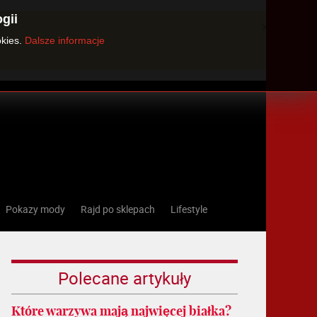
gii
×
okies.
Dalsze informacje
Pokazy mody
Rajd po sklepach
Lifestyle
Polecane artykuły
Które warzywa mają najwięcej białka?