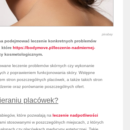
pixabay
żna podejmować leczenie konkretnych problemów
 które
https://bodymove.pl/leczenie-nadmiernej-
czy kosmetologicznym.
zowane leczenie problemów skórnych czy wykonanie
ych z poprawieniem funkcjonowania skóry. Wstępne
m stron poszczególnych placówek, a także takich stron
dzenie oraz porównanie poszczególnych ofert.
ieraniu placówek?
zabiegów, które pozwalają na
leczenie
nadpotliwości
mi stosowanymi w poszczególnych miejscach, z których
alonach czy placówkach medycyny estetycznej. Takie