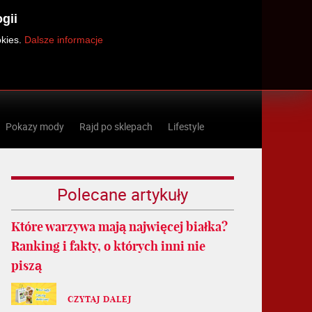
gii
okies.
Dalsze informacje
Pokazy mody
Rajd po sklepach
Lifestyle
Polecane artykuły
Które warzywa mają najwięcej białka?
Ranking i fakty, o których inni nie
piszą
CZYTAJ DALEJ