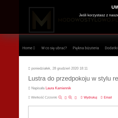
UW
Jeśli korzystasz z nas
Home
W co się ubrać?
Piękna biżuteria
Dodatki
poniedziałek, 28 grudzień 2020 18:11
Lustra do przedpokoju w stylu re
Napisała
Laura Kamiennik
Wielkość Czcionki
Wydrukuj
Email