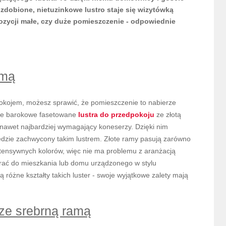
zdobione, nietuzinkowe lustro staje się wizytówką
ozycji małe, czy duże pomieszczenie - odpowiednie
amą
pokojem, możesz sprawić, że pomieszczenie to nabierze
ące barokowe fasetowane
lustra do przedpokoju
ze złotą
 nawet najbardziej wymagający koneserzy. Dzięki nim
ędzie zachwycony takim lustrem. Złote ramy pasują zarówno
h, intensywnych kolorów, więc nie ma problemu z aranżacją
ybrać do mieszkania lub domu urządzonego w stylu
óżne kształty takich luster - swoje wyjątkowe zalety mają
 ze srebrną ramą