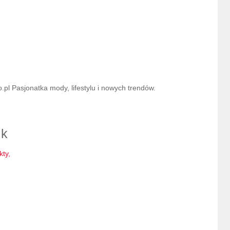
l Pasjonatka mody, lifestylu i nowych trendów.
ik
kty,