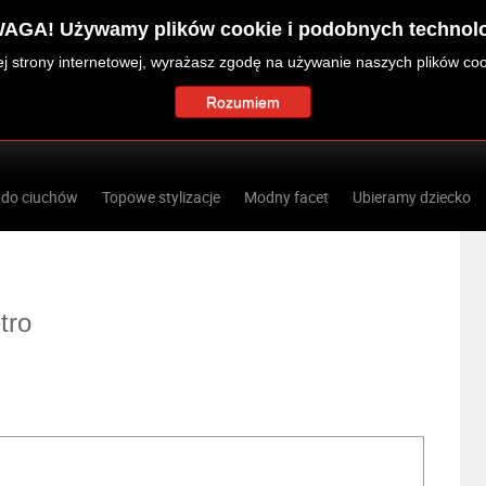
AGA! Używamy plików cookie i podobnych technolo
zej strony internetowej, wyrażasz zgodę na używanie naszych plików co
Rozumiem
 do ciuchów
Topowe stylizacje
Modny facet
Ubieramy dziecko
tro