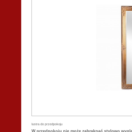
lustra do przedpokoju
W przedpokoju nie może zabraknąć stylowo wyglą