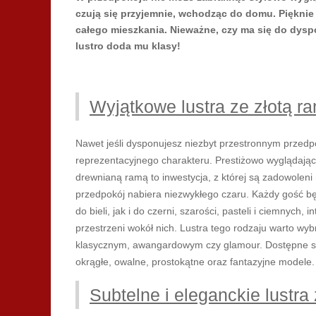
czują się przyjemnie, wchodząc do domu. Pięknie 
całego mieszkania. Nieważne, czy ma się do dysp
lustro doda mu klasy!
Wyjątkowe lustra ze złotą r
Nawet jeśli dysponujesz niezbyt przestronnym przed
reprezentacyjnego charakteru. Prestiżowo wyglądaj
drewnianą ramą to inwestycja, z której są zadowoleni
przedpokój nabiera niezwykłego czaru. Każdy gość b
do bieli, jak i do czerni, szarości, pasteli i ciemnyc
przestrzeni wokół nich. Lustra tego rodzaju warto w
klasycznym, awangardowym czy glamour. Dostępne są r
okrągłe, owalne, prostokątne oraz fantazyjne modele.
Subtelne i eleganckie lustra