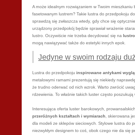
A może idealnym rozwiązaniem w Twoim mieszkaniu b
fasetowanym lustrem? Takie lustra do przedpokoju 
sprawdzą się zwłaszcza wtedy, gdy chce się optyczni
urządzony przedpokój będzie sprawiał wrażenie staran
lustro. Oczywiście nie trzeba decydować się na
lustr
mogą nawiązywać także do estetyki innych epok.
Jedyne w swoim rodzaju duż
Lustra do przedpokoju
inspirowane antykami wyglą
metalowymi ramami prezentują się niekiedy naprawdę
że trudno oderwać od nich wzrok. Warto zwrócić uwa
rdzewienia. To właśnie takich luster często poszukuj
Interesująca oferta luster barokowych, prowansalskich
przeróżnych kształtach i wymiarach
, skierowana j
dla modeli ze sklepów sieciowych. Stylowe lustra do 
niezwykłym designem to coś, obok czego nie da się pr