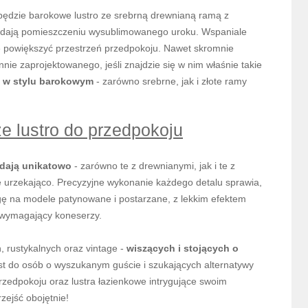
ędzie barokowe lustro ze srebrną drewnianą ramą z
dodają pomieszczeniu wysublimowanego uroku. Wspaniale
e powiększyć przestrzeń przedpokoju. Nawet skromnie
nie zaprojektowanego, jeśli znajdzie się w nim właśnie takie
o w stylu barokowym
- zarówno srebrne, jak i złote ramy
e lustro do przedpokoju
dają unikatowo
- zarówno te z drewnianymi, jak i te z
 urzekająco. Precyzyjne wykonanie każdego detalu sprawia,
gę na modele patynowane i postarzane, z lekkim efektem
ą wymagający koneserzy.
, rustykalnych oraz vintage -
wiszących i stojących o
est do osób o wyszukanym guście i szukających alternatywy
przedpokoju oraz lustra łazienkowe intrygujące swoim
zejść obojętnie!