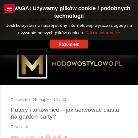
UWAGA! Używamy plików cookie i podobnych
Ostrzeżenie
technologii
JUser::_load: Nie można załadować danych użytkownika o
Jeśli korzystasz z naszej strony internetowej, wyrażasz zgodę na
ID: 360.
używanie naszych plików cookies.
Dalsze informacje
Rozumiem
czwartek, 25 maj 2023 17:40
Patery i tortownice – jak serwować ciasta
na garden party?
Napisał
Wielkość Czcionki