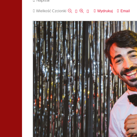
Napisał
Wielkość Czcionki
Wydrukuj
Email