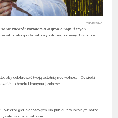
mat.prasowe
sobie wieczór kawalerski w gronie najbliższych
wtarzalna okazja do zabawy i dobrej zabawy. Oto kilka
asto, aby celebrować twoją ostatnią noc wolności. Odwiedź
 powróć do hotelu i kontynuuj zabawę.
izuj wieczór gier planszowych lub pub quiz w lokalnym barze.
i rywalizowanie w zabawie.