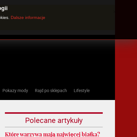
gii
×
okies.
Dalsze informacje
Pokazy mody
Rajd po sklepach
Lifestyle
Polecane artykuły
Które warzywa mają najwięcej białka?