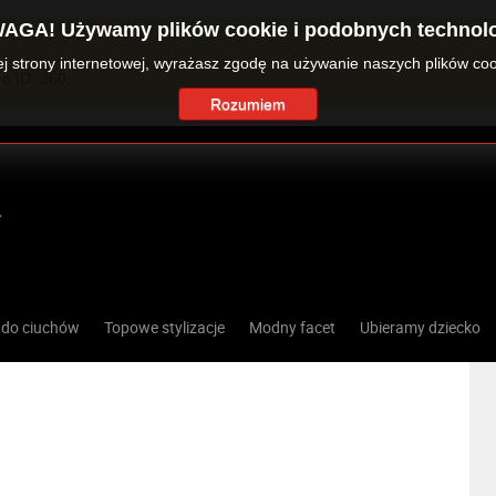
AGA! Używamy plików cookie i podobnych technolo
zej strony internetowej, wyrażasz zgodę na używanie naszych plików co
o ID: 360.
Rozumiem
 do ciuchów
Topowe stylizacje
Modny facet
Ubieramy dziecko