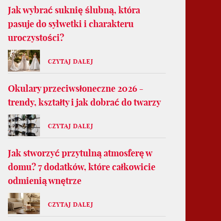
Jak wybrać suknię ślubną, która
pasuje do sylwetki i charakteru
uroczystości?
CZYTAJ DALEJ
Okulary przeciwsłoneczne 2026 -
trendy, kształty i jak dobrać do twarzy
CZYTAJ DALEJ
Jak stworzyć przytulną atmosferę w
domu? 7 dodatków, które całkowicie
odmienią wnętrze
CZYTAJ DALEJ