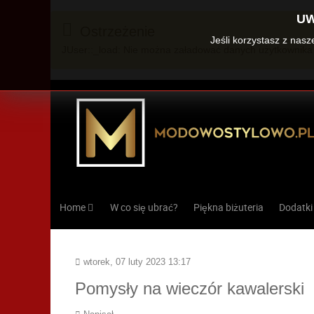
UW
Ostrzeżenie
Jeśli korzystasz z nas
JUser::_load: Nie można załadować danych użytkownika 
Home
W co się ubrać?
Piękna biżuteria
Dodatki
wtorek, 07 luty 2023 13:17
Pomysły na wieczór kawalerski