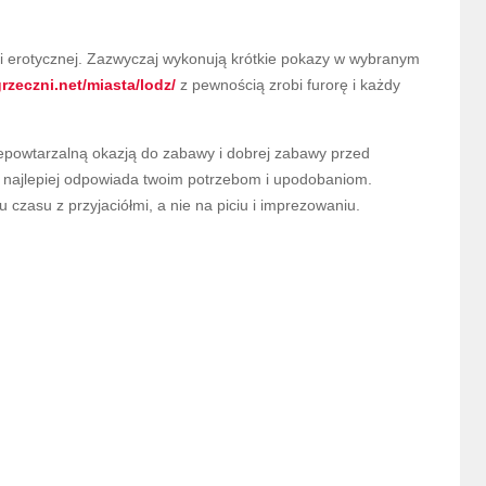
 erotycznej. Zazwyczaj wykonują krótkie pokazy w wybranym
grzeczni.net/miasta/lodz/
z pewnością zrobi furorę i każdy
epowtarzalną okazją do zabawy i dobrej zabawy przed
a najlepiej odpowiada twoim potrzebom i upodobaniom.
 czasu z przyjaciółmi, a nie na piciu i imprezowaniu.