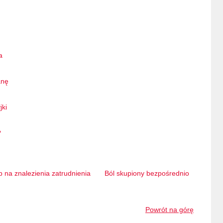
a
anę
jki
?
b na znalezienia zatrudnienia
Ból skupiony bezpośrednio
Powrót na górę