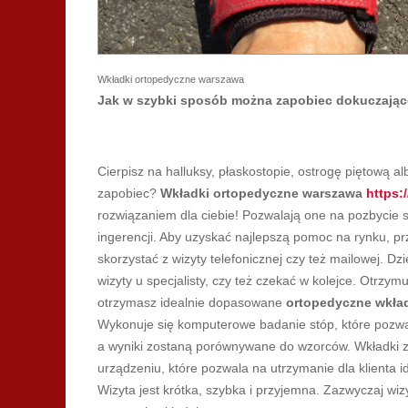
Wkładki ortopedyczne warszawa
Jak w szybki sposób można zapobiec dokuczając
Cierpisz na halluksy, płaskostopie, ostrogę piętową 
zapobiec?
Wkładki ortopedyczne warszawa
https:
rozwiązaniem dla ciebie! Pozwalają one na pozbycie s
ingerencji. Aby uzyskać najlepszą pomoc na rynku, p
skorzystać z wizyty telefonicznej czy też mailowej. 
wizyty u specjalisty, czy też czekać w kolejce. Otrzy
otrzymasz idealnie dopasowane
ortopedyczne wkła
Wykonuje się komputerowe badanie stóp, które pozwal
a wyniki zostaną porównywane do wzorców. Wkładki zo
urządzeniu, które pozwala na utrzymanie dla klienta 
Wizyta jest krótka, szybka i przyjemna. Zazwyczaj wi