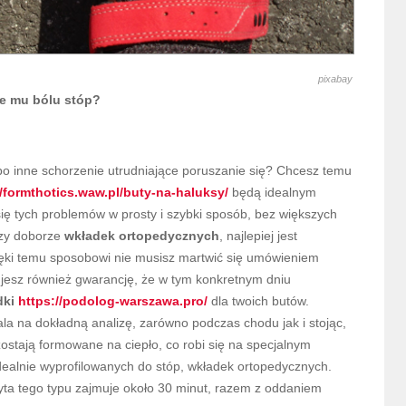
pixabay
e mu bólu stóp?
albo inne schorzenie utrudniające poruszanie się? Chcesz temu
//formthotics.waw.pl/buty-na-haluksy/
będą idealnym
ię tych problemów w prosty i szybki sposób, bez większych
rzy doborze
wkładek ortopedycznych
, najlepiej jest
Dzięki temu sposobowi nie musisz martwić się umówieniem
mujesz również gwarancję, że w tym konkretnym dniu
dki
https://podolog-warszawa.pro/
dla twoich butów.
a na dokładną analizę, zarówno podczas chodu jak i stojąc,
stają formowane na ciepło, co robi się na specjalnym
idealnie wyprofilowanych do stóp, wkładek ortopedycznych.
zyta tego typu zajmuje około 30 minut, razem z oddaniem