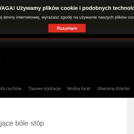
AGA! Używamy plików cookie i podobnych technolo
zej strony internetowej, wyrażasz zgodę na używanie naszych plików co
o ID: 360.
Rozumiem
 do ciuchów
Topowe stylizacje
Modny facet
Ubieramy dziecko
jące bóle stóp