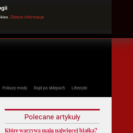
gii
×
okies.
Dalsze informacje
Pokazy mody
Rajd po sklepach
Lifestyle
Polecane artykuły
Które warzywa mają najwięcej białka?