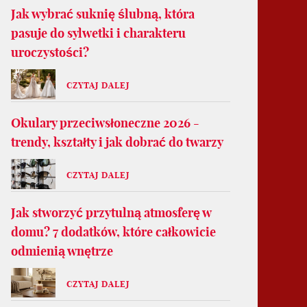
Jak wybrać suknię ślubną, która
pasuje do sylwetki i charakteru
uroczystości?
CZYTAJ DALEJ
Okulary przeciwsłoneczne 2026 -
trendy, kształty i jak dobrać do twarzy
CZYTAJ DALEJ
Jak stworzyć przytulną atmosferę w
domu? 7 dodatków, które całkowicie
odmienią wnętrze
CZYTAJ DALEJ