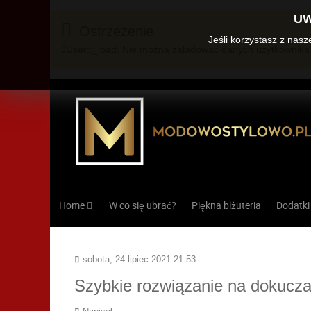
UW
Ostrzeżenie
Jeśli korzystasz z nas
JUser::_load: Nie można załadować danych użytkownika 
Home
W co się ubrać?
Piękna biżuteria
Dodatki
sobota, 24 lipiec 2021 21:53
Szybkie rozwiązanie na dokucza