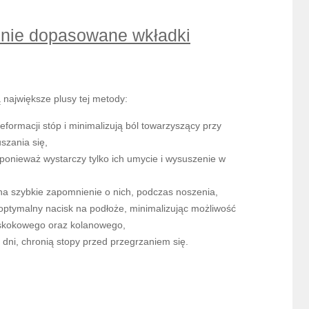
lnie dopasowane wkładki
 największe plusy tej metody:
formacji stóp i minimalizują ból towarzyszący przy
szania się,
ponieważ wystarczy tylko ich umycie i wysuszenie w
 na szybkie zapomnienie o nich, podczas noszenia,
 optymalny nacisk na podłoże, minimalizując możliwość
 skokowego oraz kolanowego,
 dni, chronią stopy przed przegrzaniem się.