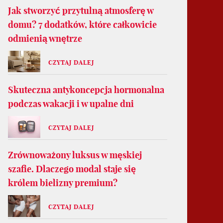
Jak stworzyć przytulną atmosferę w
domu? 7 dodatków, które całkowicie
odmienią wnętrze
CZYTAJ DALEJ
Skuteczna antykoncepcja hormonalna
podczas wakacji i w upalne dni
CZYTAJ DALEJ
Zrównoważony luksus w męskiej
szafie. Dlaczego modal staje się
królem bielizny premium?
CZYTAJ DALEJ