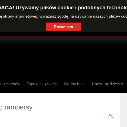
AGA! Używamy plików cookie i podobnych technolo
zej strony internetowej, wyrażasz zgodę na używanie naszych plików co
o ID: 360.
Rozumiem
 do ciuchów
Topowe stylizacje
Modny facet
Ubieramy dziecko
ą: rampersy