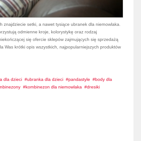
h znajdziecie setki, a nawet tysiące ubranek dla niemowlaka.
zystują odmienne kroje, kolorystykę oraz rodzaj
niekończącej się ofercie sklepów zajmujących się sprzedażą
dla Was krótki opis wszystkich, najpopularniejszych produktów
a dla dzieci
ubranka dla dzieci
pandastyle
body dla
mbinezony
kombinezon dla niemowlaka
dresiki