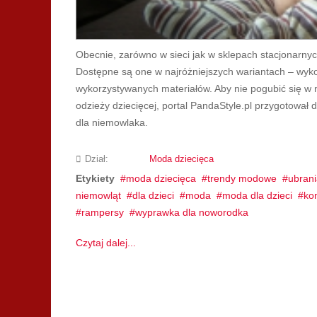
Obecnie, zarówno w sieci jak w sklepach stacjonarnyc
Dostępne są one w najróżniejszych wariantach – wykor
wykorzystywanych materiałów. Aby nie pogubić się w 
odzieży dziecięcej, portal PandaStyle.pl przygotował 
dla niemowlaka.
Dział:
Moda dziecięca
Etykiety
moda dziecięca
trendy modowe
ubrani
niemowląt
dla dzieci
moda
moda dla dzieci
ko
rampersy
wyprawka dla noworodka
Czytaj dalej...