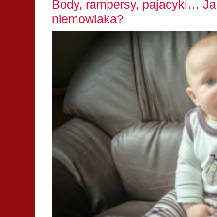
Body, rampersy, pajacyki… Ja
niemowlaka?