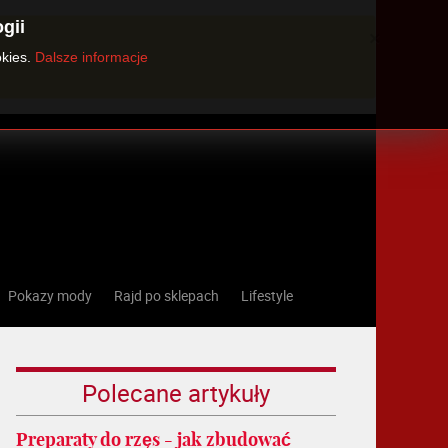
gii
×
okies.
Dalsze informacje
Pokazy mody
Rajd po sklepach
Lifestyle
Polecane artykuły
Preparaty do rzęs - jak zbudować