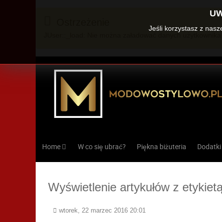
UW
Ostrzeżenie
Jeśli korzystasz z nas
JUser::_load: Nie można załadować danych użytkownika 
Home
W co się ubrać?
Piękna biżuteria
Dodatki
Wyświetlenie artykułów z etykiet
wtorek, 22 marzec 2016 20:01