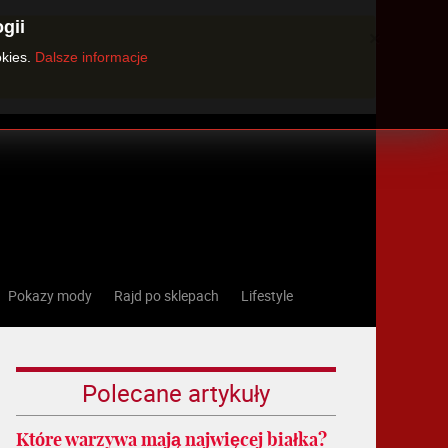
gii
×
okies.
Dalsze informacje
Pokazy mody
Rajd po sklepach
Lifestyle
Polecane artykuły
Które warzywa mają najwięcej białka?