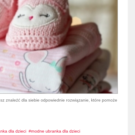
esz znaleźć dla siebie odpowiednie rozwiązanie, które pomoże
nka dla dzieci
modne ubranka dla dzieci