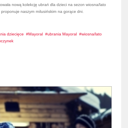
owała nową kolekcję ubrań dla dzieci na sezon wiosna/lato
t proponuje naszym milusińskim na gorące dni.
nia dziecięce
Mayoral
ubrania Mayoral
wiosna/lato
ewczynek