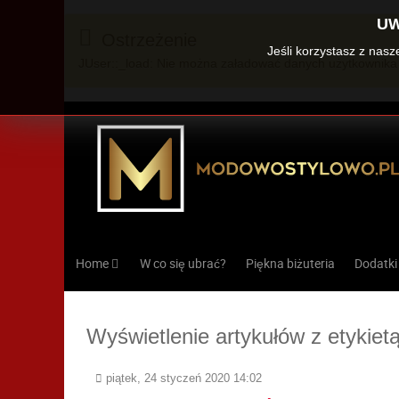
UW
Ostrzeżenie
Jeśli korzystasz z nas
JUser::_load: Nie można załadować danych użytkownika 
Home
W co się ubrać?
Piękna biżuteria
Dodatki
Wyświetlenie artykułów z etykietą
piątek, 24 styczeń 2020 14:02