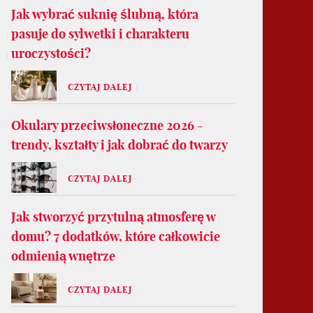
Jak wybrać suknię ślubną, która
pasuje do sylwetki i charakteru
uroczystości?
CZYTAJ DALEJ
Okulary przeciwsłoneczne 2026 -
trendy, kształty i jak dobrać do twarzy
CZYTAJ DALEJ
Jak stworzyć przytulną atmosferę w
domu? 7 dodatków, które całkowicie
odmienią wnętrze
CZYTAJ DALEJ