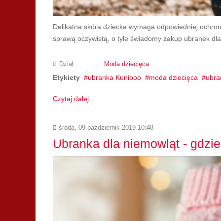
Delikatna skóra dziecka wymaga odpowiedniej ochrony 
sprawą oczywistą, o tyle świadomy zakup ubranek dla d
Dział:
Moda dziecięca
Etykiety
ubranka Kuniboo
moda dziecięca
ubran
Czytaj dalej...
środa, 09 październik 2019 10:48
Ubranka dla niemowląt - gdzie