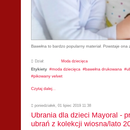
Bawełna to bardzo popularny materiał. Powstaje ona z 
Dział:
Moda dziecięca
Etykiety
moda dziecięca
bawełna drukowana
u
pikowany velvet
Czytaj dalej...
poniedziałek, 01 lipiec 2019 11:38
Ubrania dla dzieci Mayoral - 
ubrań z kolekcji wiosna/lato 2