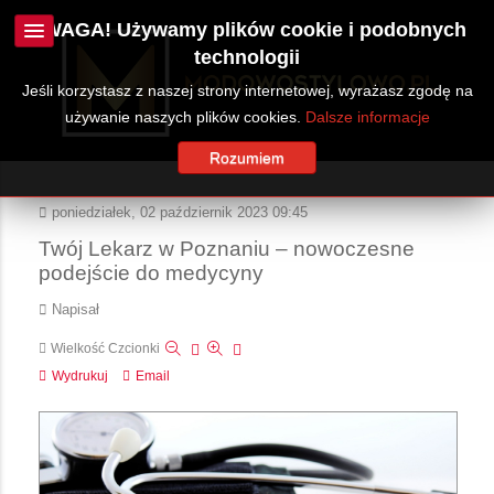
UWAGA! Używamy plików cookie i podobnych
technologii
Jeśli korzystasz z naszej strony internetowej, wyrażasz zgodę na
używanie naszych plików cookies.
Dalsze informacje
Rozumiem
poniedziałek, 02 październik 2023 09:45
Twój Lekarz w Poznaniu – nowoczesne
podejście do medycyny
Napisał
Wielkość Czcionki
Wydrukuj
Email