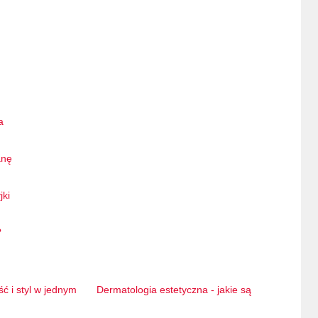
a
anę
jki
?
ć i styl w jednym
Dermatologia estetyczna - jakie są