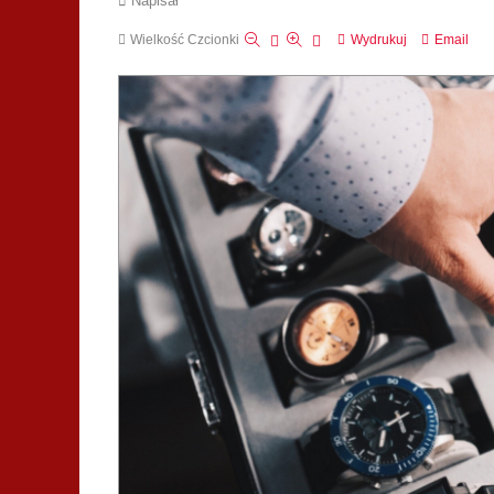
Napisał
Wielkość Czcionki
Wydrukuj
Email