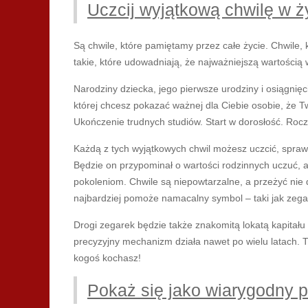
Uczcij wyjątkową chwilę w ż
Są chwile, które pamiętamy przez całe życie. Chwile, 
takie, które udowadniają, że najważniejszą wartością w
Narodziny dziecka, jego pierwsze urodziny i osiągnięc
której chcesz pokazać ważnej dla Ciebie osobie, że Tw
Ukończenie trudnych studiów. Start w dorosłość. Rocz
Każdą z tych wyjątkowych chwil możesz uczcić, spraw
Będzie on przypominał o wartości rodzinnych uczuć, 
pokoleniom. Chwile są niepowtarzalne, a przeżyć nie d
najbardziej pomoże namacalny symbol – taki jak zeg
Drogi zegarek będzie także znakomitą lokatą kapitału
precyzyjny mechanizm działa nawet po wielu latach. T
kogoś kochasz!
Pokaż się jako wiarygodny 