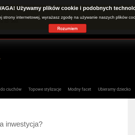
AGA! Używamy plików cookie i podobnych technolo
zej strony internetowej, wyrażasz zgodę na używanie naszych plików co
o ID: 360.
Rozumiem
 do ciuchów
Topowe stylizacje
Modny facet
Ubieramy dziecko
a inwestycja?