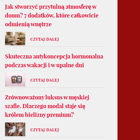
Jak stworzyć przytulną atmosferę w
domu? 7 dodatków, które całkowicie
odmienią wnętrze
CZYTAJ DALEJ
Skuteczna antykoncepcja hormonalna
podczas wakacji i w upalne dni
CZYTAJ DALEJ
Zrównoważony luksus w męskiej
szafie. Dlaczego modal staje się
królem bielizny premium?
CZYTAJ DALEJ