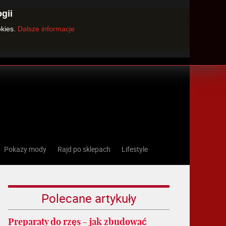
gii
×
okies.
Dalsze informacje
Pokazy mody
Rajd po sklepach
Lifestyle
Polecane artykuły
Preparaty do rzęs - jak zbudować