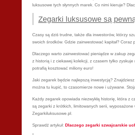
luksusowe tych słynnych marek. Co nimi kieruje? Dla
Zegarki luksusowe są pewną 
Czasy są dziś trudne, także dla inwestorów, którzy 
swoich środków. Gdzie zainwestować kapitał? Coraz p
Dlaczego warto zainwestować pieniądze w zakup zega
z historią i z ciekawej kolekcji, z czasem tylko zysku
potrafią kosztować miliony euro!
Jaki zegarek będzie najlepszą inwestycją? Znajdziesz 
można tu kupić, to czasomierze nowe i używane. Stoją 
Każdy zegarek opowiada niezwykłą historię, która z c
są zegarki z krótkich, limitowanych serii, wyposażone
Zegarkiluksusowe.pl.
Sprawdź artykuł:
Dlaczego zegarki szwajcarskie uc