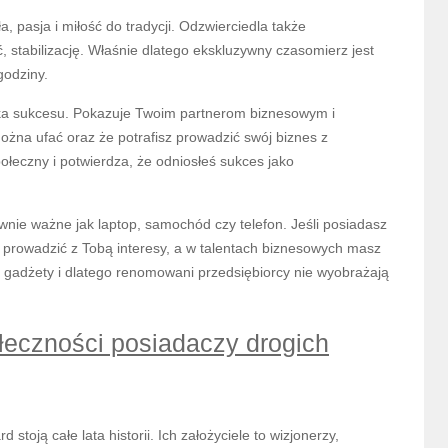
a, pasja i miłość do tradycji. Odzwierciedla także
ć, stabilizację. Właśnie dlatego ekskluzywny czasomierz jest
godziny.
ieka sukcesu. Pokazuje Twoim partnerom biznesowym i
ożna ufać oraz że potrafisz prowadzić swój biznes z
łeczny i potwierdza, że odniosłeś sukces jako
wnie ważne jak laptop, samochód czy telefon. Jeśli posiadasz
to prowadzić z Tobą interesy, a w talentach biznesowych masz
e gadżety i dlatego renomowani przedsiębiorcy nie wyobrażają
łeczności posiadaczy drogich
stoją całe lata historii. Ich założyciele to wizjonerzy,