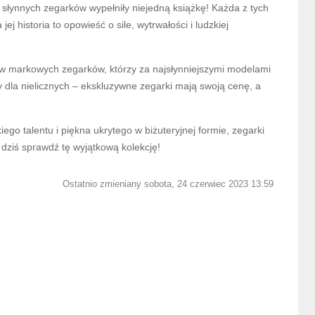
e słynnych zegarków wypełniły niejedną książkę! Każda z tych
j historia to opowieść o sile, wytrwałości i ludzkiej
ów markowych zegarków, którzy za najsłynniejszymi modelami
y dla nielicznych – ekskluzywne zegarki mają swoją cenę, a
iego talentu i piękna ukrytego w biżuteryjnej formie, zegarki
 dziś sprawdź tę wyjątkową kolekcję!
Ostatnio zmieniany sobota, 24 czerwiec 2023 13:59