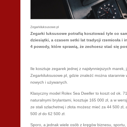
Zegarkiluksusowe.pl
Zegarki luksusowe potrafią kosztować tyle co s
dziesiątki, a czasem setki lat tradycji rzemiosła 
4 powody, które sprawią, że zechcesz stać się po
Ile kosztuje zegarek jednej z najsłynniejszych marek,
Zegarkiluksusowe.pl, gdzie znaleźć można starannie
nowych i używanych.
Klasyczny model Rolex Sea Dweller to koszt od ok. 71
naturalnymi brylantami, kosztuje 165 000 zł, a w wers
ze stali szlachetnej i złota możesz mieć za 44 500 zł
500 zł do 62 500 zł.
Sporo, a jednak wiele osób z kręgów biznesu, sportu,