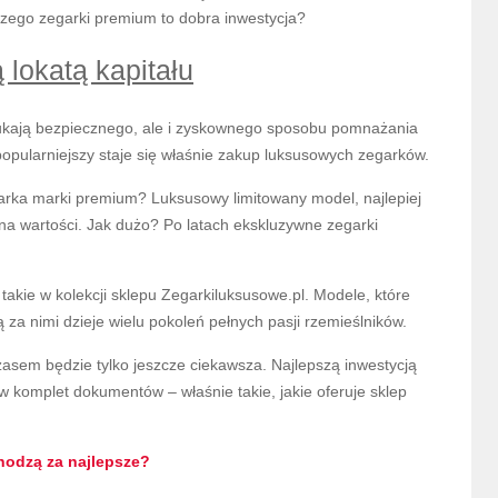
czego zegarki premium to dobra inwestycja?
lokatą kapitału
szukają bezpiecznego, ale i zyskownego sposobu pomnażania
opularniejszy staje się właśnie zakup luksusowych zegarków.
rka marki premium? Luksusowy limitowany model, najlepiej
je na wartości. Jak dużo? Po latach ekskluzywne zegarki
takie w kolekcji sklepu Zegarkiluksusowe.pl. Modele, które
za nimi dzieje wielu pokoleń pełnych pasji rzemieślników.
zasem będzie tylko jeszcze ciekawsza. Najlepszą inwestycją
 w komplet dokumentów – właśnie takie, jakie oferuje sklep
hodzą za najlepsze?