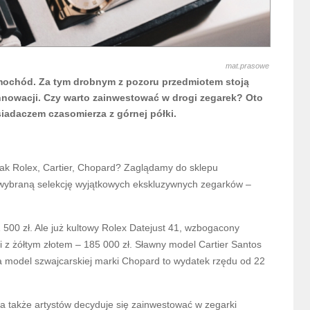
mat.prasowe
amochód. Za tym drobnym z pozoru przedmiotem stoją
i innowacji. Czy warto zainwestować w drogi zegarek? Oto
siadaczem czasomierza z górnej półki.
 jak Rolex, Cartier, Chopard? Zaglądamy do sklepu
 wybraną selekcję wyjątkowych ekskluzywnych zegarków –
 500 zł. Ale już kultowy Rolex Datejust 41, wzbogacony
ji z żółtym złotem – 185 000 zł. Sławny model Cartier Santos
, a model szwajcarskiej marki Chopard to wydatek rzędu od 22
 a także artystów decyduje się zainwestować w zegarki