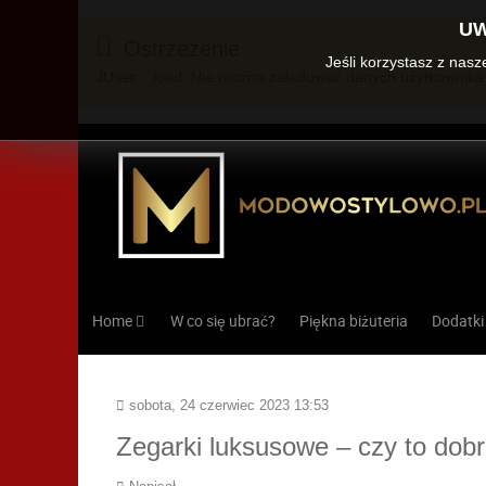
UW
Ostrzeżenie
Jeśli korzystasz z nas
JUser::_load: Nie można załadować danych użytkownika 
Home
W co się ubrać?
Piękna biżuteria
Dodatki
sobota, 24 czerwiec 2023 13:53
Zegarki luksusowe – czy to dobr