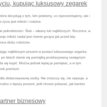
yciu, kupując luksusowy zegarek
które decydują o tym, kim jesteśmy, co reprezentujemy, ale i
 życiu jest miłość i rodzina.
ie pełnoletności. Ślub – własny lub najbliższych. Rocznica, w
oja miłość nadal jest równie gorąca jak przed laty.
nica ślubu rodziców.
iając najbliższym prezent w postaci luksusowego zegarka.
a po latach stanie się pamiątką przekazywaną następnym
a się kupić. Można jednak lepiej je pamiętać, a w tym
arek premium.
 dla obdarowywanej osoby. Nie zniszczy się, nie zepsuje, a
rudno o lepszy prezent, jeśli chcesz pokazać, jak bardzo
partner biznesowy