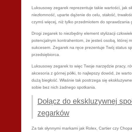
Luksusowy zegarek reprezentuje takie wartości, jak sił
niezłomność, uparte dążenie do celu, stałość, trwałoś
czymś więcej, niż tylko przedmiotem do sprawdzania 
Drogi zegarek to niezbędny element stylizacji człow
potencjalnym kontrahentom, że jesteś osobą, której m
sukcesem. Zegarek na ręce prezentuje Twój status spo
przedsiębiorca.
Luksusowy zegarek to więc Twoje narzędzie pracy, ró
akcesoria z górnej półki, to najlepszy dowód, że war
dużą biegłość. Właśnie tak postrzega się ekskluzywn
sobie bez nich żadnego spotkania.
Dołącz do ekskluzywnej spo
zegarków
Za tak słynnymi markami jak Rolex, Cartier czy Chopard 