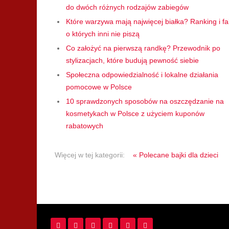
do dwóch różnych rodzajów zabiegów
Które warzywa mają najwięcej białka? Ranking i fa
o których inni nie piszą
Co założyć na pierwszą randkę? Przewodnik po
stylizacjach, które budują pewność siebie
Społeczna odpowiedzialność i lokalne działania
pomocowe w Polsce
10 sprawdzonych sposobów na oszczędzanie na
kosmetykach w Polsce z użyciem kuponów
rabatowych
Więcej w tej kategorii:
« Polecane bajki dla dzieci