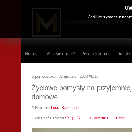
UW
Jeśli korzystasz z nas
Home
W co się ubrać?
Piękna biżuteria
Dodatki
poniedziałek, 02 grudzień 2024 09:16
Życiowe pomysły na przyjemniej
domowe
Napisała
Laura Kamiennik
Wielkość Czcionki
Wydrukuj
Email