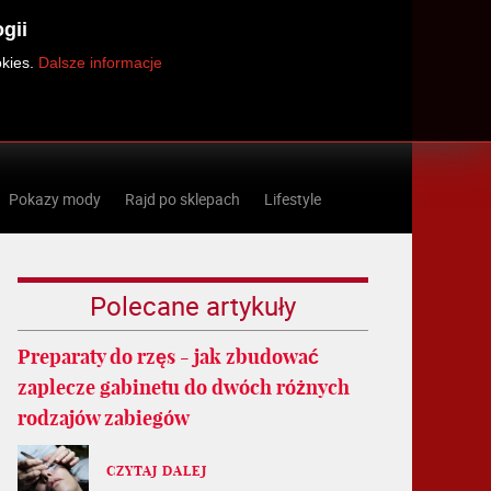
gii
okies.
Dalsze informacje
Pokazy mody
Rajd po sklepach
Lifestyle
Polecane artykuły
Preparaty do rzęs - jak zbudować
zaplecze gabinetu do dwóch różnych
rodzajów zabiegów
CZYTAJ DALEJ