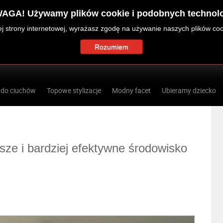
AGA! Używamy plików cookie i podobnych technolo
zej strony internetowej, wyrażasz zgodę na używanie naszych plików co
Rozumiem
 do ciuchów
Topowe stylizacje
Modny facet
Ubieramy dziecko
sze i bardziej efektywne środowisko