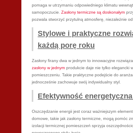
pomaga w utrzymaniu odpowiedniego klimatu wewnątr
samopoczucie.
Zasłony termiczne są doskonałym
przy
pozwala stworzyć przytulną atmosferę, niezależnie od
Stylowe i praktyczne rozw
każdą porę roku
Zasłony firany dwa w jednym to innowacyjne rozwiązan
zasłony w jednym
produkcie daje nie tylko elegancki w
pomieszczeniu. Takie praktyczne podejście do aranżacj
jednocześnie zachowuje swój indywidualny styl.
Efektywność energetyczna
Oszczędzanie energii jest coraz ważniejszym element
domowe, takie jak zasłony termiczne, mogą pomóc zn
izolacji termicznej pomieszczeń sprzyja oszczędnośc
nowoczesnego stylu życia.