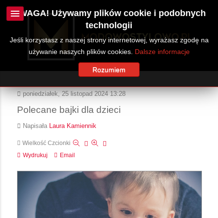
UWAGA! Używamy plików cookie i podobnych
technologii
Jeśli korzystasz z naszej strony internetowej, wyrażasz zgodę na
używanie naszych plików cookies.
Dalsze informacje
Rozumiem
poniedziałek, 25 listopad 2024 13:28
Polecane bajki dla dzieci
Napisała
Laura Kamiennik
Wielkość Czcionki
Wydrukuj
Email