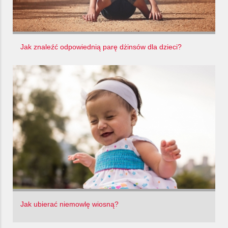
Jak znaleźć odpowiednią parę dżinsów dla dzieci?
Jak ubierać niemowlę wiosną?