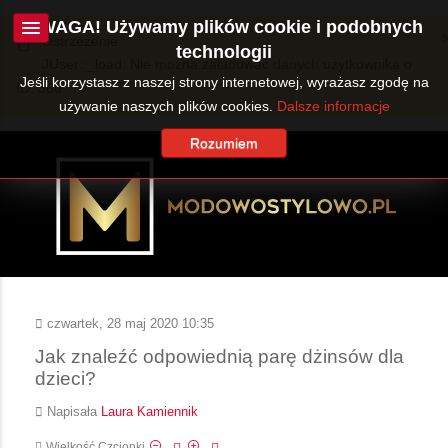
UWAGA! Używamy plików cookie i podobnych
Ostrzeżenie
technologii
JUser::_load: Nie można załadować danych użytkownika o
Jeśli korzystasz z naszej strony internetowej, wyrażasz zgodę na
ID: 360.
używanie naszych plików cookies.
Dalsze informacje
Rozumiem
czwartek, 28 maj 2020 10:35
Jak znaleźć odpowiednią parę dżinsów dla
dzieci?
Napisała
Laura Kamiennik
Wielkość Czcionki