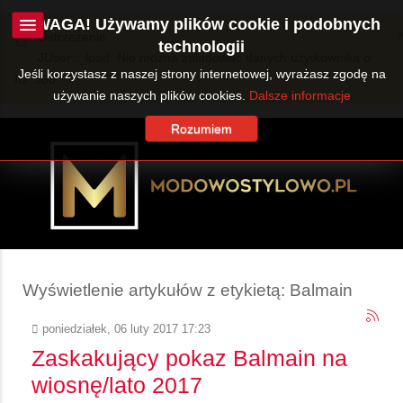
UWAGA! Używamy plików cookie i podobnych
Ostrzeżenie
technologii
JUser::_load: Nie można załadować danych użytkownika o
Jeśli korzystasz z naszej strony internetowej, wyrażasz zgodę na
ID: 360.
używanie naszych plików cookies.
Dalsze informacje
Rozumiem
Wyświetlenie artykułów z etykietą: Balmain
poniedziałek, 06 luty 2017 17:23
Zaskakujący pokaz Balmain na
wiosnę/lato 2017