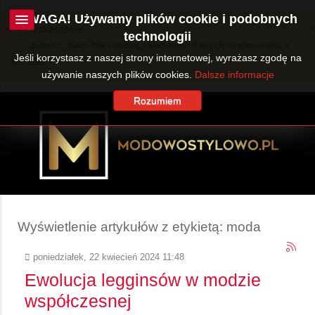
UWAGA! Używamy plików cookie i podobnych
Ostrzeżenie
technologii
JUser::_load: Nie można załadować danych użytkownika o
Jeśli korzystasz z naszej strony internetowej, wyrażasz zgodę na
ID: 360.
używanie naszych plików cookies.
Dalsze informacje
Rozumiem
Wyświetlenie artykułów z etykietą: moda
poniedziałek, 22 kwiecień 2024 11:48
Ewolucja legginsów w modzie
współczesnej