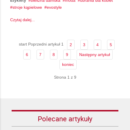
Etykiety
bielizna damska
moda
ubrania dla kobiet
stroje kąpielowe
evostyle
Czytaj dalej...
start
Poprzedni artykuł
1
2
3
4
5
6
7
8
9
Następny artykuł
koniec
Strona 1 z 9
Polecane artykuły