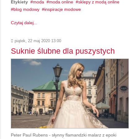
Etykiety
moda
moda online
sklepy z modą online
blog modowy
inspiracje modowe
Czytaj dalej...
piątek, 22 maj 2020 13:00
Suknie ślubne dla puszystych
Peter Paul Rubens - słynny flamandzki malarz z epoki