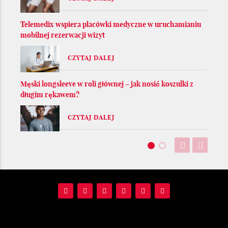
Telemedix wspiera placówki medyczne w uruchamianiu
mobilnej rezerwacji wizyt
CZYTAJ DALEJ
Męski longsleeve w roli głównej – jak nosić koszulki z
długim rękawem?
CZYTAJ DALEJ