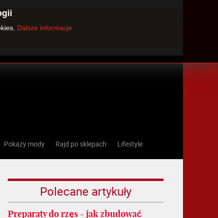
gii
×
okies.
Dalsze informacje
Pokazy mody
Rajd po sklepach
Lifestyle
Polecane artykuły
Preparaty do rzęs - jak zbudować