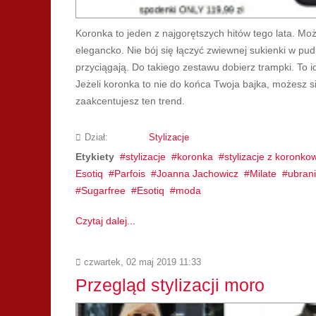
Koronka to jeden z najgorętszych hitów tego lata. Mo
elegancko. Nie bój się łączyć zwiewnej sukienki w p
przyciągają. Do takiego zestawu dobierz trampki. To i
Jeżeli koronka to nie do końca Twoja bajka, możesz 
zaakcentujesz ten trend.
Dział:
Stylizacje
Etykiety
stylizacje
koronka
stylizacje z koronk
Esotiq
Parfois
Joanna Jachowicz
Milate
ubrani
Sugarfree
Esotiq
moda
Czytaj dalej...
czwartek, 02 maj 2019 11:33
Przegląd stylizacji moro