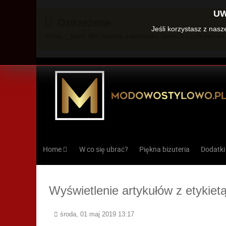
UW
Ostrzeżenie
Jeśli korzystasz z nas
JUser::_load: Nie można załadować danych użytkownika 
Home
W co się ubrać?
Piękna biżuteria
Dodatki
Wyświetlenie artykułów z etykietą
środa, 01 maj 2019 13:17