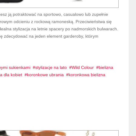
żesz ją potraktować na sportowo, casualowo lub zupełnie
udrowym odcieniu z rockową ramoneską. Przeciwieństwa się
dealna stylizacja na letnie spacery po nadmorskich bulwarach.
się zdecydować na jeden element garderoby, którym
owymi sukienkami
stylizacje na lato
Wild Colour
bielizna
a dla kobiet
koronkowe ubrania
koronkowa bielizna