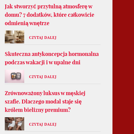
Jak stworzyć przytulną atmosferę w
domu? 7 dodatków, które całkowicie
odmienią wnętrze
CZYTAJ DALEJ
Skuteczna antykoncepcja hormonalna
podczas wakacji i w upalne dni
CZYTAJ DALEJ
Zrównoważony luksus w męskiej
szafie. Dlaczego modal staje się
królem bielizny premium?
CZYTAJ DALEJ