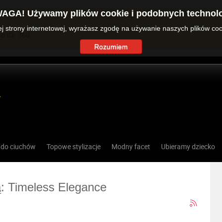
AGA! Używamy plików cookie i podobnych technolo
zej strony internetowej, wyrażasz zgodę na używanie naszych plików co
o ID: 360.
Rozumiem
 do ciuchów
Topowe stylizacje
Modny facet
Ubieramy dziecko
ą: Timeless Elegance