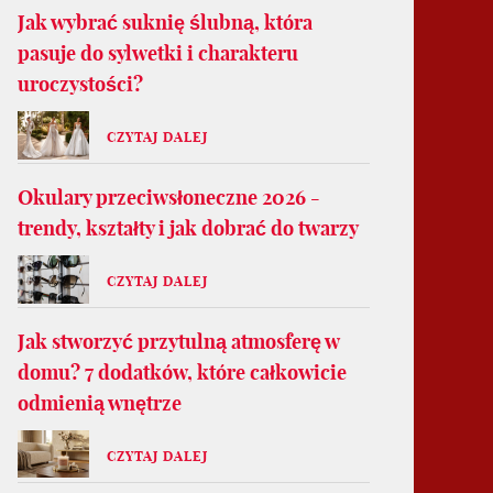
Jak wybrać suknię ślubną, która
pasuje do sylwetki i charakteru
uroczystości?
CZYTAJ DALEJ
Okulary przeciwsłoneczne 2026 -
trendy, kształty i jak dobrać do twarzy
CZYTAJ DALEJ
Jak stworzyć przytulną atmosferę w
domu? 7 dodatków, które całkowicie
odmienią wnętrze
CZYTAJ DALEJ