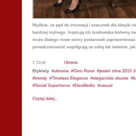
Myślicie, że pęd do innowacji i szacunek dla klasyki 
bardziej mylnego. Inspirują ich środowiska bohemy ś
może dlatego nowe wzory postanowili zaprezentować w
ponadczasowość współgrają ze sobą tak świetnie, jak w
Dział:
Ubrania
Etykiety
ubrania
Gino Rossi
jesień zima 2015 1
trendy
Timeless Elegance
eleganckie obuwie
b
Social Superheros
Destilledto
casual
Czytaj dalej...