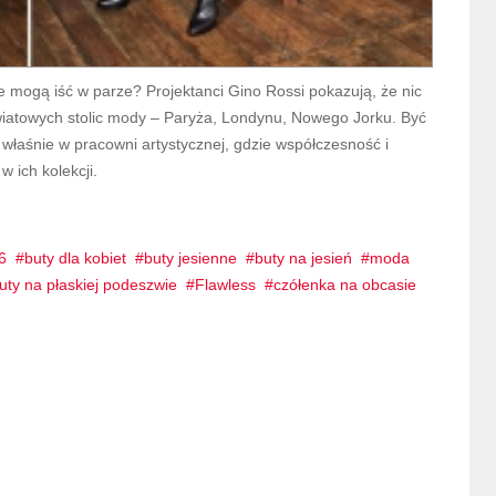
nie mogą iść w parze? Projektanci Gino Rossi pokazują, że nic
wiatowych stolic mody – Paryża, Londynu, Nowego Jorku. Być
łaśnie w pracowni artystycznej, gdzie współczesność i
 ich kolekcji.
6
buty dla kobiet
buty jesienne
buty na jesień
moda
uty na płaskiej podeszwie
Flawless
czółenka na obcasie