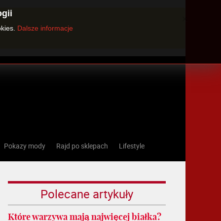
gii
×
okies.
Dalsze informacje
Pokazy mody
Rajd po sklepach
Lifestyle
Polecane artykuły
Które warzywa mają najwięcej białka?