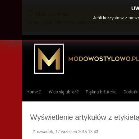
UW
Ostrzeżenie
Jeśli korzystasz z nas
JUser::_load: Nie można załadować danych użytkownika 
Home
W co się ubrać?
Piękna biżuteria
Dodatki
Wyświetlenie artykułów z etykiet
czwartek, 17 wrzesień 2015 13:43