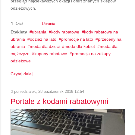
przegląd najciekawszych okazji i ofert znanych sklepów
odzieżowych.
Dział:
Ubrania
Etykiety
ubrania
kody rabatowe
kody rabatowe na
ubrania
odzież na lato
promocje na lato
przeceny na
ubrania
moda dla dzieci
moda dla kobiet
moda dla
mężczyzn
kupony rabatowe
promocja na zakupy
odzieżowe
Czytaj dalej...
poniedziałek, 28 październik 2019 12:54
Portale z kodami rabatowymi