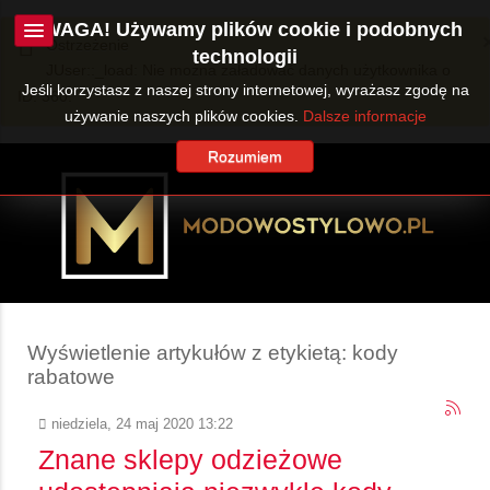
UWAGA! Używamy plików cookie i podobnych
Ostrzeżenie
technologii
JUser::_load: Nie można załadować danych użytkownika o
Jeśli korzystasz z naszej strony internetowej, wyrażasz zgodę na
ID: 360.
używanie naszych plików cookies.
Dalsze informacje
Rozumiem
Wyświetlenie artykułów z etykietą: kody
rabatowe
niedziela, 24 maj 2020 13:22
Znane sklepy odzieżowe