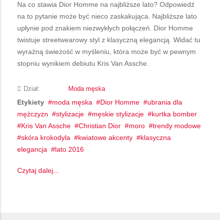
Na co stawia Dior Homme na najbliższe lato? Odpowiedź
na to pytanie może być nieco zaskakująca. Najbliższe lato
upłynie pod znakiem niezwykłych połączeń. Dior Homme
twistuje streetwearowy styl z klasyczną elegancją. Widać tu
wyraźną świeżość w myśleniu, która może być w pewnym
stopniu wynikiem debiutu Kris Van Assche.
Dział:
Moda męska
Etykiety
moda męska
Dior Homme
ubrania dla
mężczyzn
stylizacje
męskie stylizacje
kurtka bomber
Kris Van Assche
Christian Dior
moro
trendy modowe
skóra krokodyla
kwiatowe akcenty
klasyczna
elegancja
lato 2016
Czytaj dalej...