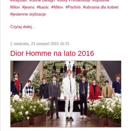
Milov
jeans
basic
Milov
Parfois
ubrania dla kobiet
jesienne stylizacje
Czytaj dalej...
niedziela, 23 sierpień 2015 16:31
Dior Homme na lato 2016