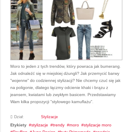
Moro to jeden z tych trendów, który powraca jak bumerang.
Jak odnaleźć się w miejskiej dżungli? Jak przemycić barwy
"wojenne" do codziennej stylizacji? Nie chcemy czuć się jak
na poligonie, dlatego łączmy odcienie khaki i brązu z
jeansem, kwiatami lub zwykłym basicem. Przedstawiamy
Wam kilka propozycji "stylowego kamuflażu".
Dział:
Stylizacje
Etykiety
stylizacje
trendy
moro
stylizacje moro
RayBan
June Design
buty Primamoda
spodnie