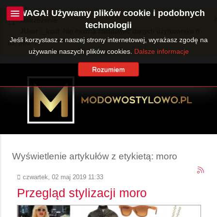
UWAGA! Używamy plików cookie i podobnych
Ostrzeżenie
technologii
JUser::_load: Nie można załadować danych użytkownika o
Jeśli korzystasz z naszej strony internetowej, wyrażasz zgodę na
ID: 360.
używanie naszych plików cookies.
Dalsze informacje
Rozumiem
Wyświetlenie artykułów z etykietą: moro
czwartek, 02 maj 2019 11:33
Przegląd stylizacji moro