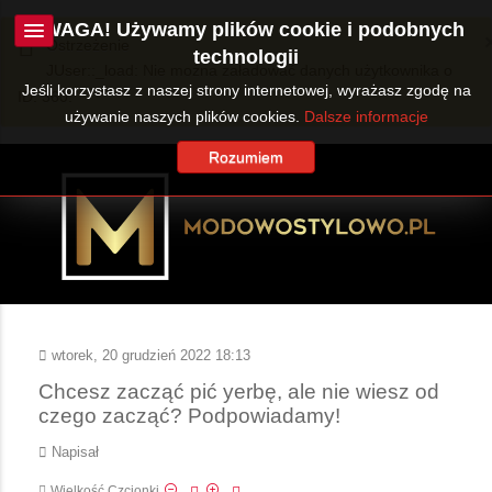
UWAGA! Używamy plików cookie i podobnych
Ostrzeżenie
technologii
JUser::_load: Nie można załadować danych użytkownika o
Jeśli korzystasz z naszej strony internetowej, wyrażasz zgodę na
ID: 360.
używanie naszych plików cookies.
Dalsze informacje
Rozumiem
wtorek, 20 grudzień 2022 18:13
Chcesz zacząć pić yerbę, ale nie wiesz od
czego zacząć? Podpowiadamy!
Napisał
Wielkość Czcionki