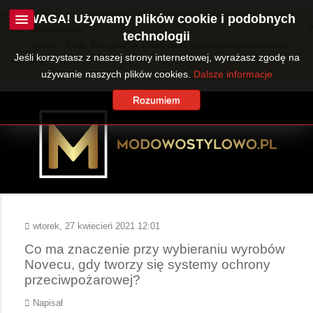
UWAGA! Używamy plików cookie i podobnych
Ostrzeżenie
technologii
JUser::_load: Nie można załadować danych użytkownika o
Jeśli korzystasz z naszej strony internetowej, wyrażasz zgodę na
ID: 360.
używanie naszych plików cookies.
Dalsze informacje
Rozumiem
wtorek, 27 kwiecień 2021 12:01
Co ma znaczenie przy wybieraniu wyrobów
Novecu, gdy tworzy się systemy ochrony
przeciwpożarowej?
Napisał