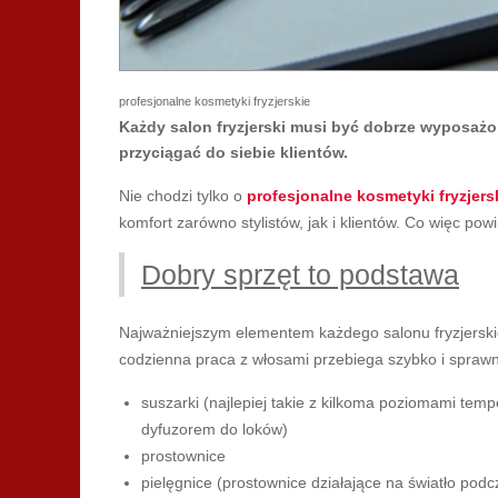
profesjonalne kosmetyki fryzjerskie
Każdy salon fryzjerski musi być dobrze wyposażo
przyciągać do siebie klientów.
Nie chodzi tylko o
profesjonalne kosmetyki fryzjers
komfort zarówno stylistów, jak i klientów. Co więc po
Dobry sprzęt to podstawa
Najważniejszym elementem każdego salonu fryzjerskieg
codzienna praca z włosami przebiega szybko i sprawnie
suszarki (najlepiej takie z kilkoma poziomami tem
dyfuzorem do loków)
prostownice
pielęgnice (prostownice działające na światło podc