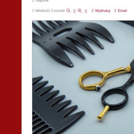
Napisał
Wielkość Czcionki
Wydrukuj
Email