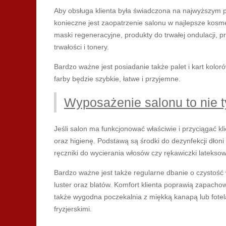
Aby obsługa klienta była świadczona na najwyższym po
konieczne jest zaopatrzenie salonu w najlepsze kosmet
maski regeneracyjne, produkty do trwałej ondulacji, p
trwałości i tonery.
Bardzo ważne jest posiadanie także palet i kart kolor
farby będzie szybkie, łatwe i przyjemne.
Wyposażenie salonu to nie t
Jeśli salon ma funkcjonować właściwie i przyciągać kl
oraz higienę. Podstawą są środki do dezynfekcji dłoni 
ręczniki do wycierania włosów czy rękawiczki latekso
Bardzo ważne jest także regularne dbanie o czystoś
luster oraz blatów. Komfort klienta poprawią zapacho
także wygodna poczekalnia z miękką kanapą lub fote
fryzjerskimi.