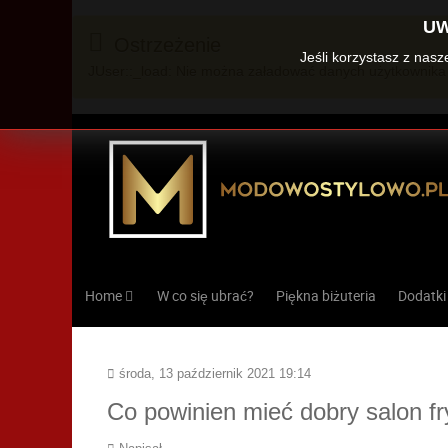
UW
Ostrzeżenie
Jeśli korzystasz z nas
JUser::_load: Nie można załadować danych użytkownika 
Home
W co się ubrać?
Piękna biżuteria
Dodatki
środa, 13 październik 2021 19:14
Co powinien mieć dobry salon fr