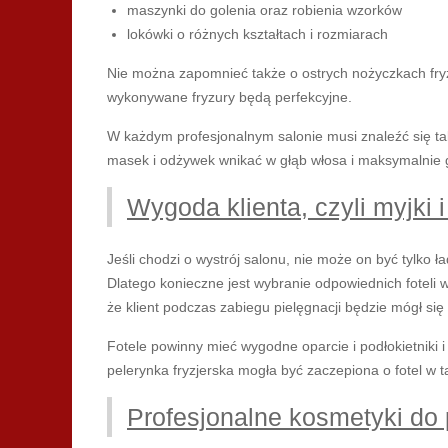
maszynki do golenia oraz robienia wzorków
lokówki o różnych kształtach i rozmiarach
Nie można zapomnieć także o ostrych nożyczkach fryz
wykonywane fryzury będą perfekcyjne.
W każdym profesjonalnym salonie musi znaleźć się t
masek i odżywek wnikać w głąb włosa i maksymalnie 
Wygoda klienta, czyli myjki i
Jeśli chodzi o wystrój salonu, nie może on być tylko ł
Dlatego konieczne jest wybranie odpowiednich foteli
że klient podczas zabiegu pielęgnacji będzie mógł się
Fotele powinny mieć wygodne oparcie i podłokietniki i
pelerynka fryzjerska mogła być zaczepiona o fotel w t
Profesjonalne kosmetyki do p