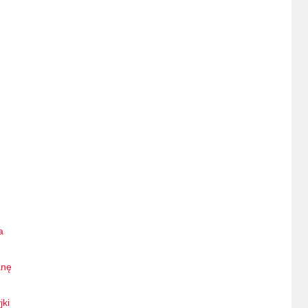
a
anę
jki