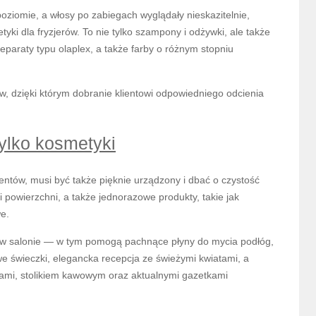
ziomie, a włosy po zabiegach wyglądały nieskazitelnie,
yki dla fryzjerów. To nie tylko szampony i odżywki, ale także
reparaty typu olaplex, a także farby o różnym stopniu
ów, dzięki którym dobranie klientowi odpowiedniego odcienia
ylko kosmetyki
ientów, musi być także pięknie urządzony i dbać o czystość
i powierzchni, a także jednorazowe produkty, takie jak
we.
ć w salonie — w tym pomogą pachnące płyny do mycia podłóg,
we świeczki, elegancka recepcja ze świeżymi kwiatami, a
lami, stolikiem kawowym oraz aktualnymi gazetkami