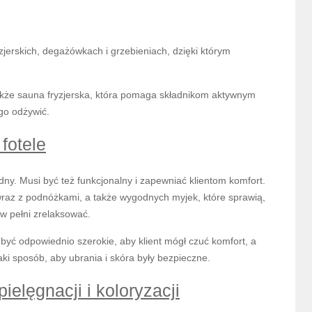
jerskich, degażówkach i grzebieniach, dzięki którym
akże sauna fryzjerska, która pomaga składnikom aktywnym
go odżywić.
 fotele
adny. Musi być też funkcjonalny i zapewniać klientom komfort.
 wraz z podnóżkami, a także wygodnych myjek, które sprawią,
 w pełni zrelaksować.
 być odpowiednio szerokie, aby klient mógł czuć komfort, a
aki sposób, aby ubrania i skóra były bezpieczne.
ielęgnacji i koloryzacji