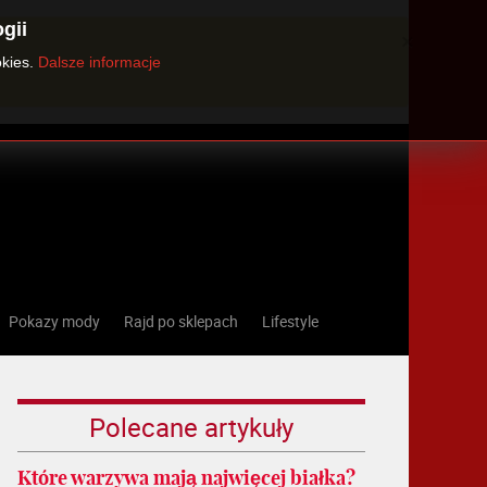
gii
×
okies.
Dalsze informacje
Pokazy mody
Rajd po sklepach
Lifestyle
Polecane artykuły
Które warzywa mają najwięcej białka?