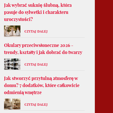
Jak wybrać suknię ślubną, która
pasuje do sylwetki i charakteru
uroczystości?
CZYTAJ DALEJ
Okulary przeciwsłoneczne 2026 -
trendy, kształty i jak dobrać do twarzy
CZYTAJ DALEJ
Jak stworzyć przytulną atmosferę w
domu? 7 dodatków, które całkowicie
odmienią wnętrze
CZYTAJ DALEJ