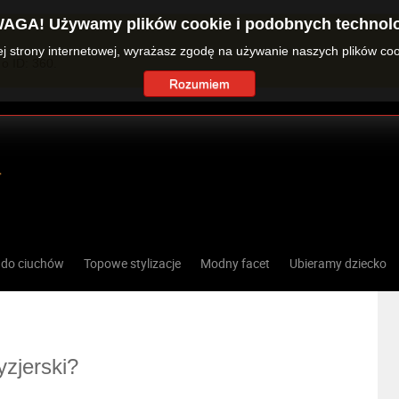
AGA! Używamy plików cookie i podobnych technolo
zej strony internetowej, wyrażasz zgodę na używanie naszych plików co
o ID: 360.
Rozumiem
 do ciuchów
Topowe stylizacje
Modny facet
Ubieramy dziecko
yzjerski?