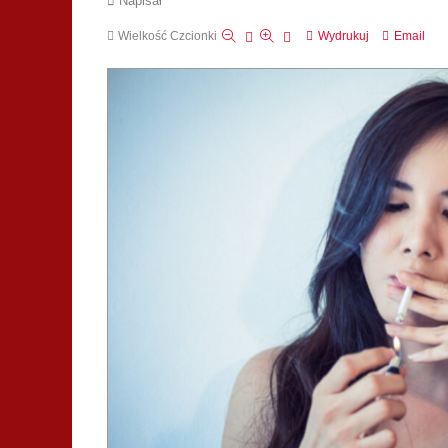
Napisał
Wielkość Czcionki
Wydrukuj
Email