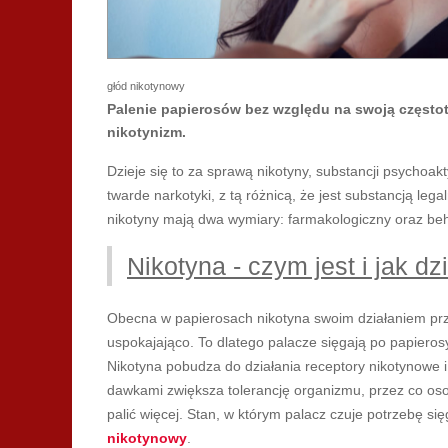
głód nikotynowy
Palenie papierosów bez względu na swoją częstot
nikotynizm.
Dzieje się to za sprawą nikotyny, substancji psychoak
twarde narkotyki, z tą różnicą, że jest substancją le
nikotyny mają dwa wymiary: farmakologiczny oraz beh
Nikotyna - czym jest i jak dz
Obecna w papierosach nikotyna swoim działaniem prz
uspokajająco. To dlatego palacze sięgają po papierosy
Nikotyna pobudza do działania receptory nikotynowe 
dawkami zwiększa tolerancję organizmu, przez co os
palić więcej. Stan, w którym palacz czuje potrzebę si
nikotynowy
.