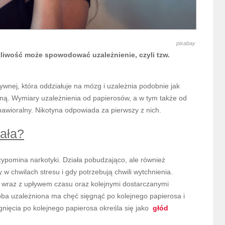
pixabay
liwość może spowodować uzależnienie, czyli tzw.
tywnej, która oddziałuje na mózg i uzależnia podobnie jak
galną. Wymiary uzależnienia od papierosów, a w tym także od
awioralny. Nikotyna odpowiada za pierwszy z nich.
iała?
ypomina narkotyki. Działa pobudzająco, ale również
 w chwilach stresu i gdy potrzebują chwili wytchnienia.
i wraz z upływem czasu oraz kolejnymi dostarczanymi
oba uzależniona ma chęć sięgnąć po kolejnego papierosa i
ęgnięcia po kolejnego papierosa określa się jako
głód