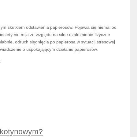
nym skutkiem odstawienia papierosów. Pojawia się niemal od
niestety nie mija ze względu na silne uzależnienie fizyczne
łabnie, odruch sięgnięcia po papierosa w sytuacji stresowej
eświadczenie o uspokajającym działaniu papierosów.
:
)
nikotynowym?