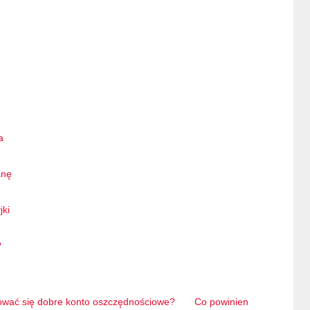
a
anę
jki
?
ować się dobre konto oszczędnościowe?
Co powinien