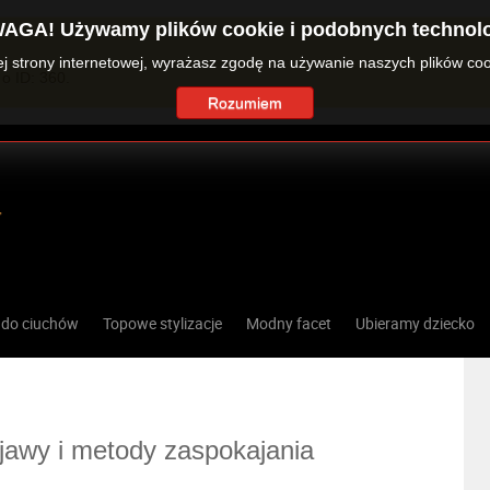
AGA! Używamy plików cookie i podobnych technolo
zej strony internetowej, wyrażasz zgodę na używanie naszych plików co
o ID: 360.
Rozumiem
 do ciuchów
Topowe stylizacje
Modny facet
Ubieramy dziecko
bjawy i metody zaspokajania