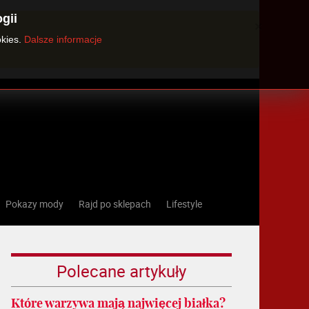
gii
×
okies.
Dalsze informacje
Pokazy mody
Rajd po sklepach
Lifestyle
Polecane artykuły
Które warzywa mają najwięcej białka?