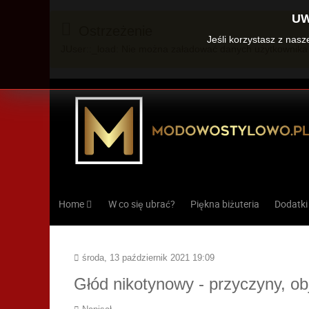
UW
Ostrzeżenie
Jeśli korzystasz z nas
JUser::_load: Nie można załadować danych użytkownika 
Home
W co się ubrać?
Piękna biżuteria
Dodatki
środa, 13 październik 2021 19:09
Głód nikotynowy - przyczyny, o