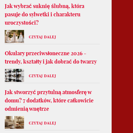
Jak wybrać suknię ślubną, która
pasuje do sylwetki i charakteru
uroczystości?
CZYTAJ DALEJ
Okulary przeciwsłoneczne 2026 -
trendy, kształty i jak dobrać do twarzy
CZYTAJ DALEJ
Jak stworzyć przytulną atmosferę w
domu? 7 dodatków, które całkowicie
odmienią wnętrze
CZYTAJ DALEJ