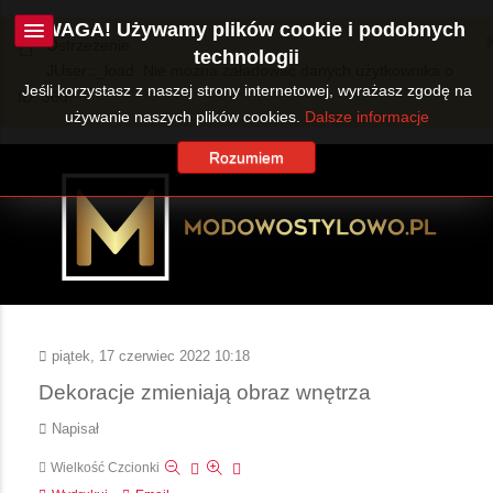
UWAGA! Używamy plików cookie i podobnych
Ostrzeżenie
technologii
JUser::_load: Nie można załadować danych użytkownika o
Jeśli korzystasz z naszej strony internetowej, wyrażasz zgodę na
ID: 360.
używanie naszych plików cookies.
Dalsze informacje
Rozumiem
piątek, 17 czerwiec 2022 10:18
Dekoracje zmieniają obraz wnętrza
Napisał
Wielkość Czcionki