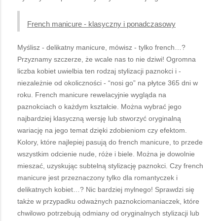
French manicure - klasyczny i ponadczasowy
Myślisz - delikatny manicure, mówisz - tylko french…?
Przyznamy szczerze, że wcale nas to nie dziwi! Ogromna
liczba kobiet uwielbia ten rodzaj stylizacji paznokci i -
niezależnie od okoliczności - “nosi go” na płytce 365 dni w
roku. French manicure rewelacyjnie wygląda na
paznokciach o każdym kształcie. Można wybrać jego
najbardziej klasyczną wersję lub stworzyć oryginalną
wariację na jego temat dzięki zdobieniom czy efektom.
Kolory, które najlepiej pasują do french manicure, to przede
wszystkim odcienie nude, róże i biele. Można je dowolnie
mieszać, uzyskując subtelną stylizację paznokci. Czy french
manicure jest przeznaczony tylko dla romantyczek i
delikatnych kobiet…? Nic bardziej mylnego! Sprawdzi się
także w przypadku odważnych paznokciomaniaczek, które
chwilowo potrzebują odmiany od oryginalnych stylizacji lub