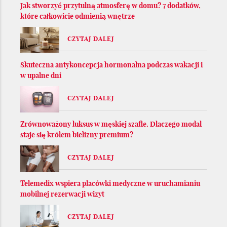
Jak stworzyć przytulną atmosferę w domu? 7 dodatków,
które całkowicie odmienią wnętrze
CZYTAJ DALEJ
Skuteczna antykoncepcja hormonalna podczas wakacji i
w upalne dni
CZYTAJ DALEJ
Zrównoważony luksus w męskiej szafie. Dlaczego modal
staje się królem bielizny premium?
CZYTAJ DALEJ
Telemedix wspiera placówki medyczne w uruchamianiu
mobilnej rezerwacji wizyt
CZYTAJ DALEJ