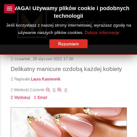
UWAGA! Używamy plików cookie i podobnych
technologii
Jeśli korzystasz z naszej strony internetowej, wyrażasz zgodę na
używanie naszych plików cookies.
Dalsze informacje
Rozumiem
czwartek, 28 styczeń 2021 17:30
Delikatny manicure ozdobą każdej kobiety
Napisała
Laura Kamiennik
Wielkość Czcionki
Wydrukuj
Email