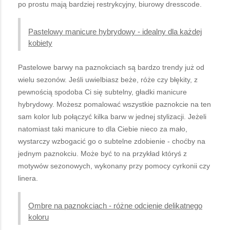
po prostu mają bardziej restrykcyjny, biurowy dresscode.
Pastelowy manicure hybrydowy - idealny dla każdej
kobiety
Pastelowe barwy na paznokciach są bardzo trendy już od
wielu sezonów. Jeśli uwielbiasz beże, róże czy błękity, z
pewnością spodoba Ci się subtelny, gładki manicure
hybrydowy. Możesz pomalować wszystkie paznokcie na ten
sam kolor lub połączyć kilka barw w jednej stylizacji. Jeżeli
natomiast taki manicure to dla Ciebie nieco za mało,
wystarczy wzbogacić go o subtelne zdobienie - choćby na
jednym paznokciu. Może być to na przykład któryś z
motywów sezonowych, wykonany przy pomocy cyrkonii czy
linera.
Ombre na paznokciach - różne odcienie delikatnego
koloru