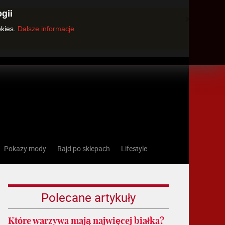
gii
×
okies.
Dalsze informacje
Pokazy mody
Rajd po sklepach
Lifestyle
Polecane artykuły
Które warzywa mają najwięcej białka?