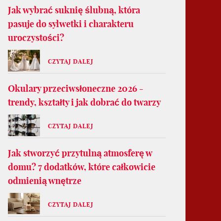
Jak wybrać suknię ślubną, która
pasuje do sylwetki i charakteru
uroczystości?
CZYTAJ DALEJ
Okulary przeciwsłoneczne 2026 -
trendy, kształty i jak dobrać do twarzy
CZYTAJ DALEJ
Jak stworzyć przytulną atmosferę w
domu? 7 dodatków, które całkowicie
odmienią wnętrze
CZYTAJ DALEJ