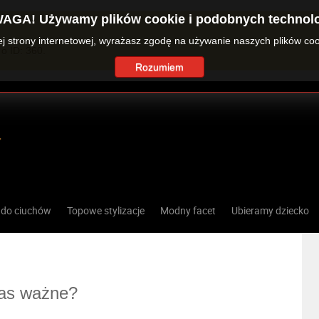
AGA! Używamy plików cookie i podobnych technolo
zej strony internetowej, wyrażasz zgodę na używanie naszych plików co
o ID: 360.
Rozumiem
 do ciuchów
Topowe stylizacje
Modny facet
Ubieramy dziecko
nas ważne?