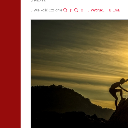
Napisał
Wielkość Czcionki
Wydrukuj
Email