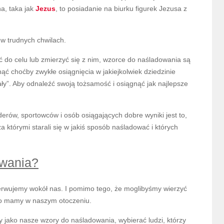
na, taka jak
Jezus
, to posiadanie na biurku figurek Jezusa z
w trudnych chwilach.
 do celu lub zmierzyć się z nim, wzorce do naśladowania są
ć choćby zwykłe osiągnięcia w jakiejkolwiek dziedzinie
ły”. Aby odnaleźć swoją tożsamość i osiągnąć jak najlepsze
derów, sportowców i osób osiągających dobre wyniki jest to,
 którymi starali się w jakiś sposób naśladować i których
owania?
rwujemy wokół nas. I pomimo tego, że moglibyśmy wierzyć
 co mamy w naszym otoczeniu.
jako nasze wzory do naśladowania, wybierać ludzi, którzy