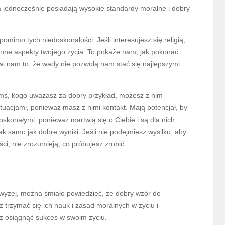
 a jednocześnie posiadają wysokie standardy moralne i dobry
imo tych niedoskonałości. Jeśli interesujesz się religią,
inne aspekty twojego życia. To pokaże nam, jak pokonać
liwi nam to, że wady nie pozwolą nam stać się najlepszymi
t kimś, kogo uważasz za dobry przykład, możesz z nim
tuacjami, ponieważ masz z nimi kontakt. Mają potencjał, by
oskonałymi, ponieważ martwią się o Ciebie i są dla nich
k samo jak dobre wyniki. Jeśli nie podejmiesz wysiłku, aby
ci, nie zrozumieją, co próbujesz zrobić.
yżej, można śmiało powiedzieć, że dobry wzór do
 trzymać się ich nauk i zasad moralnych w życiu i
sz osiągnąć sukces w swoim życiu.