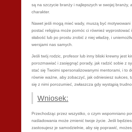
są na szczycie branży i najlepszych w swojej branży,
charakter.
Nawet jeśli mogą mieć wady, muszą być motywowani pom
postać religijna może pomóc ci również wyprostować 
słabość lub po prostu zrobić z niej władzę, i uniemoż
wersjami nas samych.
Jeśli twój rodzic, profesor lub inny bliski krewny jes
porozmawiać i zasięgnąć porady, jak radzić sobie z sy
stać się Twoimi spersonalizowanymi mentorami, i to d
równie ważne, aby zobaczyć, jak odniesiesz sukces, ta
się z nimi porozumieć, zwłaszcza gdy wystąpią trudnoś
Wniosek:
Przechodząc przez wszystko, o czym wspomniano pow
naśladowania może zmienić twoje życie. Jeśli będziesz
zastosujesz je samodzielnie, aby się poprawić, może