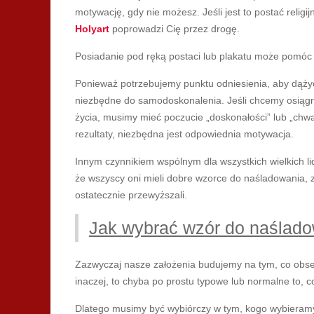
motywację, gdy nie możesz. Jeśli jest to postać religij
Holyart
poprowadzi Cię przez drogę.
Posiadanie pod ręką postaci lub plakatu może pomóc 
Ponieważ potrzebujemy punktu odniesienia, aby dążyć
niezbędne do samodoskonalenia. Jeśli chcemy osiągną
życia, musimy mieć poczucie „doskonałości” lub „chwa
rezultaty, niezbędna jest odpowiednia motywacja.
Innym czynnikiem wspólnym dla wszystkich wielkich li
że wszyscy oni mieli dobre wzorce do naśladowania, za
ostatecznie przewyższali.
Jak wybrać wzór do naślad
Zazwyczaj nasze założenia budujemy na tym, co obse
inaczej, to chyba po prostu typowe lub normalne to,
Dlatego musimy być wybiórczy w tym, kogo wybieramy 