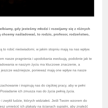
elbiamy, gdy jesteśmy młodzi i rozwijamy się z różnych
 chcemy naśladować, to rodzic, profesor, rodzeństwo,
ą to robić nieświadomi, w jakim stopniu mają na nas wpływ.
em nasze pragnienia i upodobania ewoluują, podobnie jak te
ladowania w naszym życiu ma kluczowe znaczenie, a
 jeszcze ważniejsze, ponieważ mają one wpływ na nasze
howanie i inspirują nas do ciężkiej pracy, aby w pełni
 Posiadanie ich zmusza nas do życia pełnią życia.
i zwykli ludzie, których widziałeś. Jeśli Twoim wzorem do
sz umieścić ich plakaty na ścianach sypialni, aby znaleźć