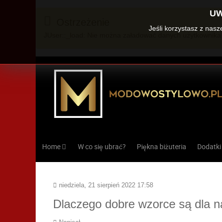
UW
Ostrzeżenie
Jeśli korzystasz z nas
JUser::_load: Nie można załadować danych użytkownika 
Home
W co się ubrać?
Piękna biżuteria
Dodatki
niedziela, 21 sierpień 2022 17:58
Dlaczego dobre wzorce są dla 