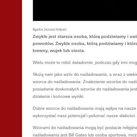
figurka Jezusa Holyart
Zwykle jest starsza osoba, którą podziwiamy i uwi
powodów. Zwykle osoba, którą podziwiamy i którą
krewny, wujek lub ciocia.
Wielu może to robić świadomie, podczas gdy inni mog
Służą nam jako wzór do naśladowania, a wraz z wieki
wzorce do naśladowania. Znalezienie wzorów do naś
posiadanie doskonałych wzorów do naśladowania jest
działania i końcowe wyniki.
Dobre wzorce do naśladowania mają wpływ na nasze zac
wykorzystać nasz potencjał i pokonać nasze słabości.
Wzorami do naśladowania mogą być postacie religijne 
naśladowania jest Bill Gates lub osoba sportowa, może