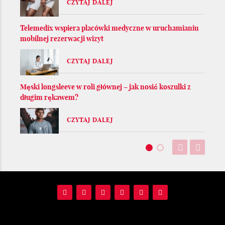
CZYTAJ DALEJ
Telemedix wspiera placówki medyczne w uruchamianiu
mobilnej rezerwacji wizyt
CZYTAJ DALEJ
Męski longsleeve w roli głównej – jak nosić koszulki z
długim rękawem?
CZYTAJ DALEJ