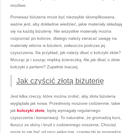
możliwe.
Ponieważ biżuteria może być niezwykle skomplikowana,
ważne jest, aby dokładnie wiedzieć, jakie materiały składają
się na każdą biżuterię. Nie wszystkie materiały można
rozpoznać po kolorze, dlatego należy zwracać uwagę na
materiały wtórne w biżuterii, zwłaszcza podczas jej
czyszczenia. Na przykład, jak należy dbać o kolczyki złote?
Mocząc je i susząc miękką ściereczką. Ale jak dbać o złote
kolczyki z perłami? Zupełnie inaczej.
Jak czyścić złotą biżuterię
Jest kilka rzeczy, które można zrobić, aby złota biżuteria
wyglądała jak nowa. Przedmioty noszone codziennie, takie
jak
kolczyki złote
, będą wymagały regularnego
czyszczenia i konserwacji. To naturalne, że gromadzą kurz,
tłuszcz ze skóry i brud z codziennego noszenia. Chociaż
może to nie być od razu widoczne, cząsteczki te gromadzą