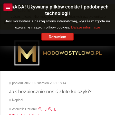
UWAGA! Używamy plików cookie i podobnych
Ostrzeżenie
technologii
JUser::_load: Nie można załadować danych użytkownika o
Jeśli korzystasz z naszej strony internetowej, wyrażasz zgodę na
ID: 360.
używanie naszych plików cookies.
Dalsze informacje
Rozumiem
poniedziałek, 02 sierpień 2021 18:14
Jak bezpiecznie nosić złote kolczyki?
Napisał
Wielkość Czcionki