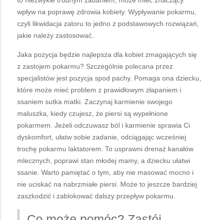
wpływ na poprawę zdrowia kobiety. Wypływanie pokarmu,
czyli likwidacja zatoru to jedno z podstawowych rozwiązań,
jakie należy zastosować.
Jaka pozycja będzie najlepsza dla kobiet zmagających się
z zastojem pokarmu? Szczególnie polecana przez
specjalistów jest pozycja spod pachy. Pomaga ona dziecku,
które może mieć problem z prawidłowym złapaniem i
ssaniem sutka matki. Zaczynaj karmienie swojego
maluszka, kiedy czujesz, że piersi są wypełnione
pokarmem. Jeżeli odczuwasz ból i karmienie sprawia Ci
dyskomfort, ułatw sobie zadanie, odciągając wcześniej
trochę pokarmu laktatorem. To usprawni drenaż kanałów
mlecznych, poprawi stan młodej mamy, a dziecku ułatwi
ssanie. Warto pamiętać o tym, aby nie masować mocno i
nie uciskać na nabrzmiałe piersi. Może to jeszcze bardziej
zaszkodzić i zablokować dalszy przepływ pokarmu.
Co może pomóc? Zastój