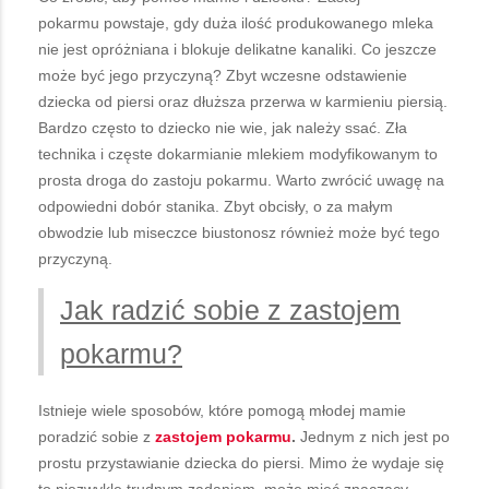
pokarmu powstaje, gdy duża ilość produkowanego mleka
nie jest opróżniana i blokuje delikatne kanaliki. Co jeszcze
może być jego przyczyną? Zbyt wczesne odstawienie
dziecka od piersi oraz dłuższa przerwa w karmieniu piersią.
Bardzo często to dziecko nie wie, jak należy ssać. Zła
technika i częste dokarmianie mlekiem modyfikowanym to
prosta droga do zastoju pokarmu. Warto zwrócić uwagę na
odpowiedni dobór stanika. Zbyt obcisły, o za małym
obwodzie lub miseczce biustonosz również może być tego
przyczyną.
Jak radzić sobie z zastojem
pokarmu?
Istnieje wiele sposobów, które pomogą młodej mamie
poradzić sobie z
zastojem pokarmu
.
Jednym z nich jest po
prostu przystawianie dziecka do piersi. Mimo że wydaje się
to niezwykle trudnym zadaniem, może mieć znaczący