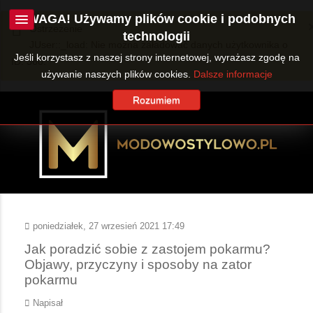
UWAGA! Używamy plików cookie i podobnych
Ostrzeżenie
technologii
JUser::_load: Nie można załadować danych użytkownika o
Jeśli korzystasz z naszej strony internetowej, wyrażasz zgodę na
ID: 360.
używanie naszych plików cookies.
Dalsze informacje
Rozumiem
poniedziałek, 27 wrzesień 2021 17:49
Jak poradzić sobie z zastojem pokarmu?
Objawy, przyczyny i sposoby na zator
pokarmu
Napisał