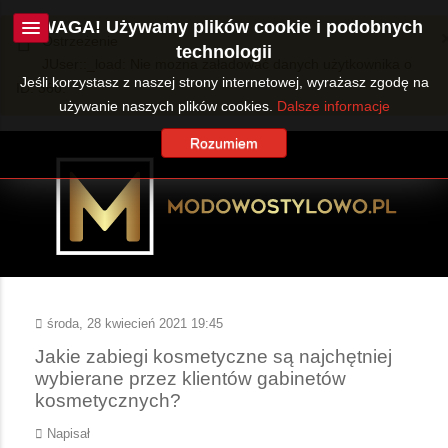
UWAGA! Używamy plików cookie i podobnych
Ostrzeżenie
technologii
JUser::_load: Nie można załadować danych użytkownika o
Jeśli korzystasz z naszej strony internetowej, wyrażasz zgodę na
ID: 360.
używanie naszych plików cookies.
Dalsze informacje
Rozumiem
środa, 28 kwiecień 2021 19:45
Jakie zabiegi kosmetyczne są najchętniej
wybierane przez klientów gabinetów
kosmetycznych?
Napisał