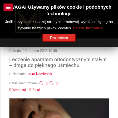
UWAGA! Używamy plików cookie i podobnych
technologii
Jeśli korzystasz z naszej strony internetowej, wyrażasz zgodę na
używanie naszych plików cookies.
Dalsze informacje
Rozumiem
środa, 19 marzec 2025 10:36
Leczenie aparatem ortodontycznym stałym
– droga do pięknego uśmiechu
Napisała
Laura Kamiennik
Wielkość Czcionki
Wydrukuj
Email